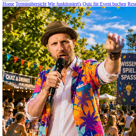
Home
Terminübersicht
Wie funktioniert's
Quiz für Event buchen
Rese