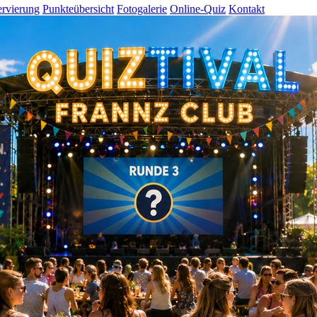
rvierung
Punkteübersicht
Fotogalerie
Online-Quiz
Kontakt