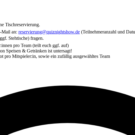
e Tischreservierung.
E-Mail an:
reservierung@quiznightshow.de
(Teilnehmeranzahl und Dat
gf. Stehtische) fragen.
innen pro Team (teilt euch ggf. auf)
n Speisen & Getränken ist untersagt!
t pro Mitspieler:in, sowie ein zufällig ausgewähltes Team