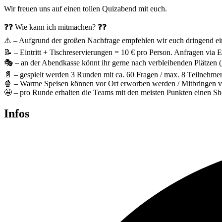
Wir freuen uns auf einen tollen Quizabend mit euch.
❓❓ Wie kann ich mitmachen? ❓❓
⚠️ – Aufgrund der großen Nachfrage empfehlen wir euch dringend ein
📝 – Eintritt + Tischreservierungen = 10 € pro Person. Anfragen via 
🎭 – an der Abendkasse könnt ihr gerne nach verbleibenden Plätzen (g
📄 – gespielt werden 3 Runden mit ca. 60 Fragen / max. 8 Teilnehmer:
🍿 – Warme Speisen können vor Ort erworben werden / Mitbringen vo
🤩 – pro Runde erhalten die Teams mit den meisten Punkten einen Sho
Infos