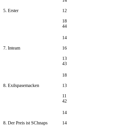
14
5. Erster
12
18
44
14
7. Inteam
16
13
43
18
8. Exilspasemacken
13
11
42
14
8. Der Preis ist SChnaps
14