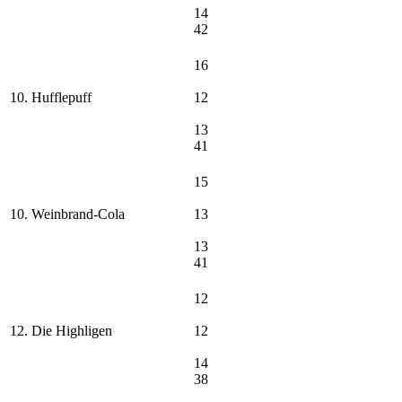
14
42
16
10. Hufflepuff
12
13
41
15
10. Weinbrand-Cola
13
13
41
12
12. Die Highligen
12
14
38