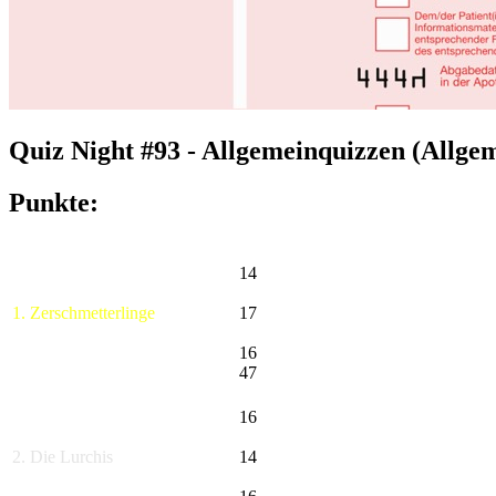
Quiz Night #93 - Allgemeinquizzen (Allge
Punkte:
14
1. Zerschmetterlinge
17
16
47
16
2. Die Lurchis
14