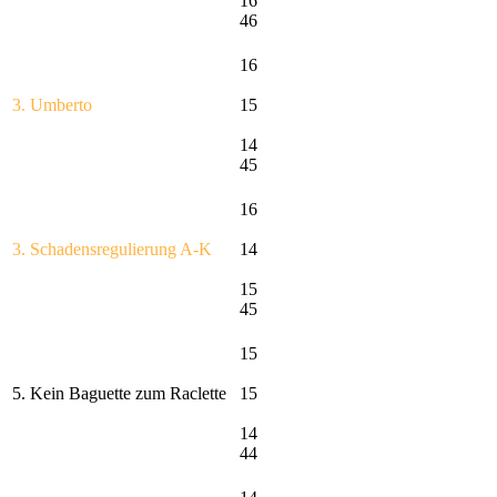
16
46
16
3. Umberto
15
14
45
16
3. Schadensregulierung A-K
14
15
45
15
5. Kein Baguette zum Raclette
15
14
44