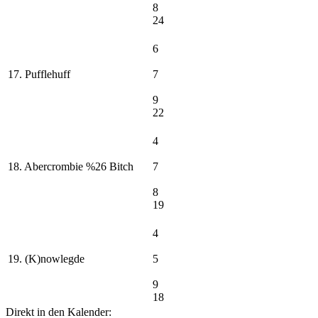
8
24
6
17. Pufflehuff
7
9
22
4
18. Abercrombie %26 Bitch
7
8
19
4
19. (K)nowlegde
5
9
18
Direkt in den Kalender: