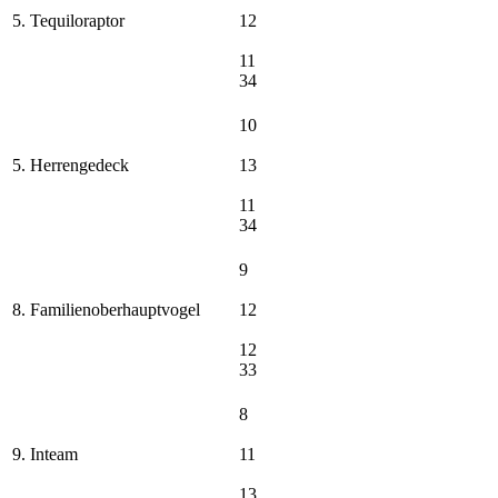
5. Tequiloraptor
12
11
34
10
5. Herrengedeck
13
11
34
9
8. Familienoberhauptvogel
12
12
33
8
9. Inteam
11
13