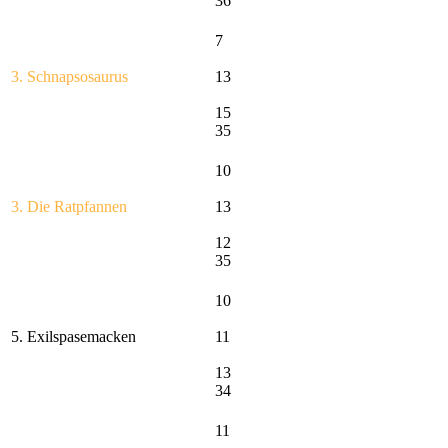
36
7
3. Schnapsosaurus
13
15
35
10
3. Die Ratpfannen
13
12
35
10
5. Exilspasemacken
11
13
34
11