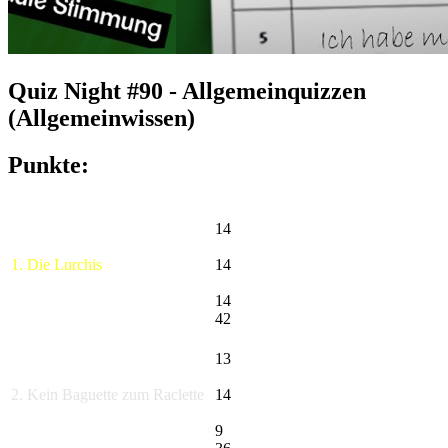
Quiz Night #90 - Allgemeinquizzen
(Allgemeinwissen)
Punkte:
14
1. Die Lurchis
14
14
42
13
2. Kein Baguette zum Raclette
14
9