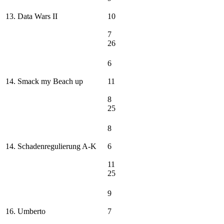
13. Data Wars II
10
7
26
6
14. Smack my Beach up
11
8
25
8
14. Schadenregulierung A-K
6
11
25
9
16. Umberto
7