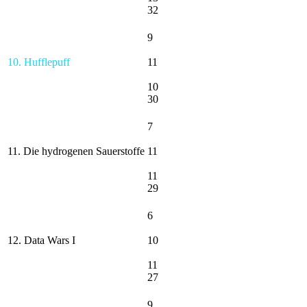
32
9
10. Hufflepuff
11
10
30
7
11. Die hydrogenen Sauerstoffe
11
11
29
6
12. Data Wars I
10
11
27
9