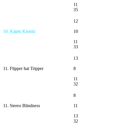
11
35
12
10. Käptn Kienitz
10
11
33
13
11. Flipper hat Tripper
8
11
32
8
11. Stereo Blindness
11
13
32