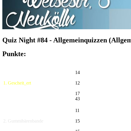
Quiz Night #84 - Allgemeinquizzen (Allge
Punkte:
14
1. Gescheit_ert
12
17
43
11
2. Gummibärenbande
15