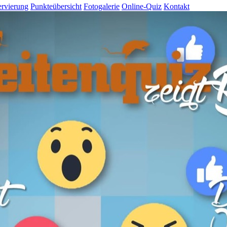
rvierung
Punkteübersicht
Fotogalerie
Online-Quiz
Kontakt