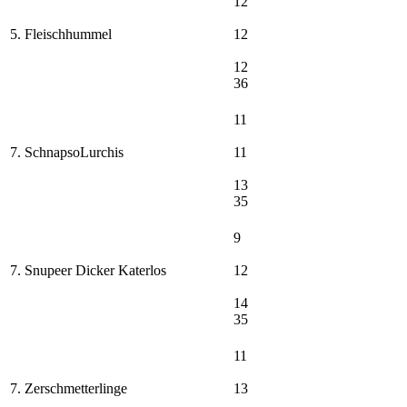
12
5. Fleischhummel
12
12
36
11
7. SchnapsoLurchis
11
13
35
9
7. Snupeer Dicker Katerlos
12
14
35
11
7. Zerschmetterlinge
13