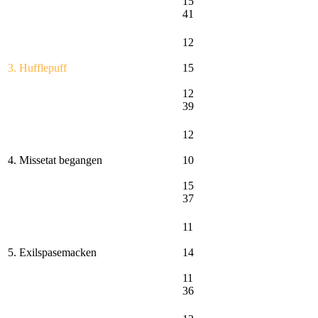
15
41
12
3. Hufflepuff
15
12
39
12
4. Missetat begangen
10
15
37
11
5. Exilspasemacken
14
11
36