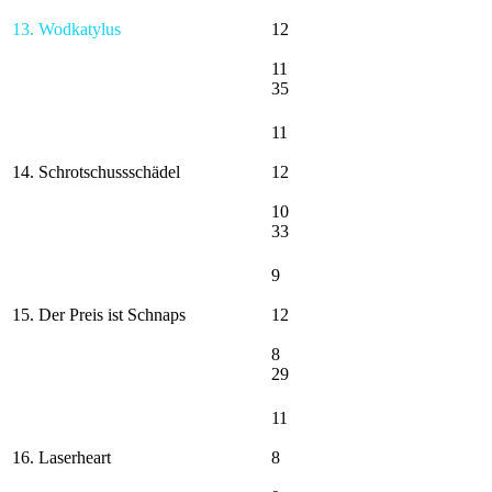
13. Wodkatylus
12
11
35
11
14. Schrotschussschädel
12
10
33
9
15. Der Preis ist Schnaps
12
8
29
11
16. Laserheart
8