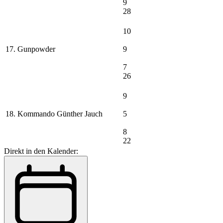
9
28
10
17. Gunpowder
9
7
26
9
18. Kommando Günther Jauch
5
8
22
Direkt in den Kalender: