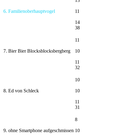
13
6. Familienoberhauptvogel
11
14
38
11
7. Bier Bier Blocksblocksbergberg
10
11
32
10
8. Ed von Schleck
10
11
31
8
9. ohne Smartphone aufgeschmissen
10