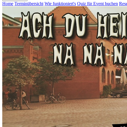
Home
Terminübersicht
Wie funktioniert's
Quiz für Event buchen
Rese