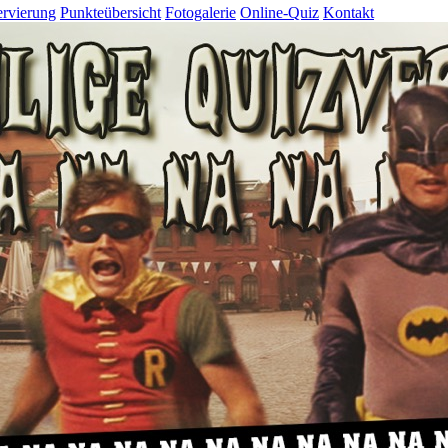
rvierung
Punkteübersicht
Fotogalerie
Online-Quiz
Kontakt