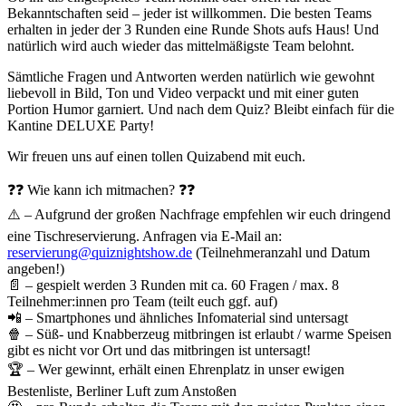
Bekanntschaften seid – jeder ist willkommen. Die besten Teams
erhalten in jeder der 3 Runden eine Runde Shots aufs Haus! Und
natürlich wird auch wieder das mittelmäßigste Team belohnt.
Sämtliche Fragen und Antworten werden natürlich wie gewohnt
liebevoll in Bild, Ton und Video verpackt und mit einer guten
Portion Humor garniert. Und nach dem Quiz? Bleibt einfach für die
Kantine DELUXE Party!
Wir freuen uns auf einen tollen Quizabend mit euch.
❓❓ Wie kann ich mitmachen? ❓❓
⚠️ – Aufgrund der großen Nachfrage empfehlen wir euch dringend
eine Tischreservierung. Anfragen via E-Mail an:
reservierung@quiznightshow.de
(Teilnehmeranzahl und Datum
angeben!)
📄 – gespielt werden 3 Runden mit ca. 60 Fragen / max. 8
Teilnehmer:innen pro Team (teilt euch ggf. auf)
📲 – Smartphones und ähnliches Infomaterial sind untersagt
🍿 – Süß- und Knabberzeug mitbringen ist erlaubt / warme Speisen
gibt es nicht vor Ort und das mitbringen ist untersagt!
🏆 – Wer gewinnt, erhält einen Ehrenplatz in unser ewigen
Bestenliste, Berliner Luft zum Anstoßen