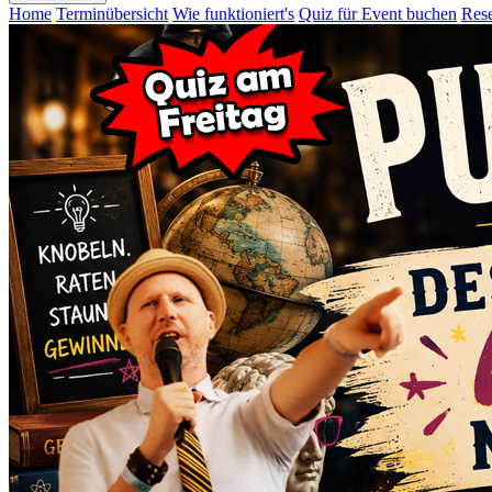
Home
Terminübersicht
Wie funktioniert's
Quiz für Event buchen
Rese