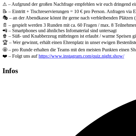
⚠️ – Aufgrund der großen Nachfrage empfehlen wir euch dringend ein
📝 – Eintritt + Tischreservierungen = 10 € pro Person. Anfragen via 
🎭 – an der Abendkasse könnt ihr gerne nach verbleibenden Plätzen (g
📄 – gespielt werden 3 Runden mit ca. 60 Fragen / max. 8 Teilnehmer:
📲 – Smartphones und ähnliches Infomaterial sind untersagt
🍿 – Süß- und Knabberzeug mitbringen ist erlaubt / warme Speisen gibt
🏆 – Wer gewinnt, erhält einen Ehrenplatz in unser ewigen Bestenlis
🤩 – pro Runde erhalten die Teams mit den meisten Punkten einen Sho
❤️ – Folgt uns auf
https://www.instagram.com/quiz.night.show/
Infos