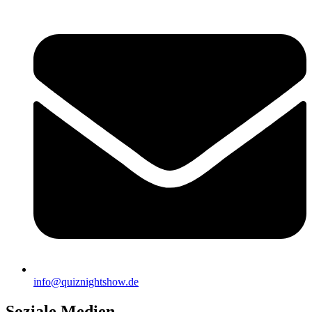
info@quiznightshow.de
Soziale Medien