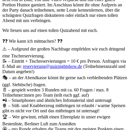
Portion Humor garniert. Im Anschluss könnt ihr ohne Aufpreis an
der Party danach teilnehmen, nette Leute kennenlernen, über die
schrägsten Quizfragen diskutieren oder einfach nur einen tollen
Abend mit uns verbringen.
Wir freuen uns auf einen tollen Quizabend mit euch.
❓❓ Wie kann ich mitmachen? ❓❓
⚠️ – Aufgrund der großen Nachfrage empfehlen wir euch dringend
eine Tischreservierung.
📝 – Eintritt + Tischreservierungen = 10 € pro Person. Anfragen via
E-Mail an:
reservierung@quiznightshow.de
(Teilnehmeranzahl und
Datum angeben!)
🎭 – an der Abendkasse könnt ihr gerne nach verbleibenden Plätzen
(ggf. Stehtische) fragen.
📄 – gespielt werden 3 Runden mit ca. 60 Fragen / max. 8
Teilnehmer:innen pro Team (teilt euch ggf. auf)
📲 – Smartphones und ähnliches Infomaterial sind untersagt
🍿 – Süß- und Knabberzeug mitbringen ist erlaubt / warme Speisen
gibt es nicht vor Ort und das mitbringen ist untersagt!
🏆 – Wer gewinnt, erhält einen Ehrenplatz in unser ewigen
Bestenliste, Berliner Luft zum Anstoßen
🤩 – pro Runde erhalten die Teams mit den meisten Punkten einen