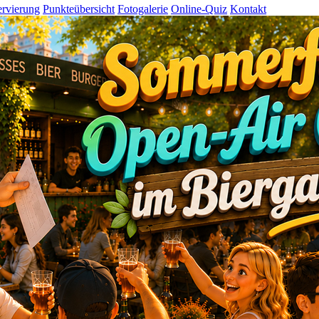
rvierung
Punkteübersicht
Fotogalerie
Online-Quiz
Kontakt