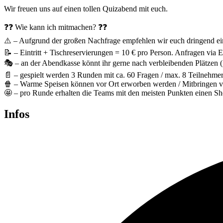
Wir freuen uns auf einen tollen Quizabend mit euch.
❓❓ Wie kann ich mitmachen? ❓❓
⚠️ – Aufgrund der großen Nachfrage empfehlen wir euch dringend ein
📝 – Eintritt + Tischreservierungen = 10 € pro Person. Anfragen via 
🎭 – an der Abendkasse könnt ihr gerne nach verbleibenden Plätzen (g
📄 – gespielt werden 3 Runden mit ca. 60 Fragen / max. 8 Teilnehmer:
🍿 – Warme Speisen können vor Ort erworben werden / Mitbringen vo
🤩 – pro Runde erhalten die Teams mit den meisten Punkten einen Sho
Infos