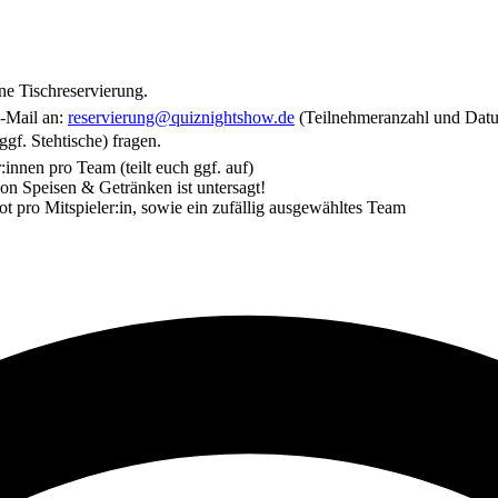
e Tischreservierung.
E-Mail an:
reservierung@quiznightshow.de
(Teilnehmeranzahl und Dat
gf. Stehtische) fragen.
innen pro Team (teilt euch ggf. auf)
n Speisen & Getränken ist untersagt!
t pro Mitspieler:in, sowie ein zufällig ausgewähltes Team