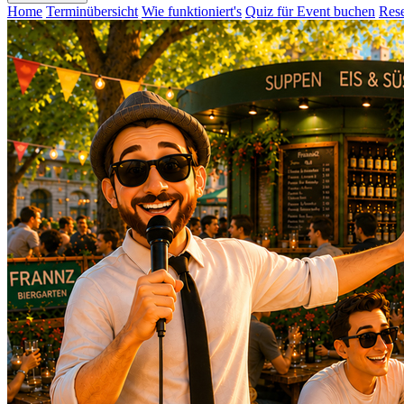
Home
Terminübersicht
Wie funktioniert's
Quiz für Event buchen
Rese