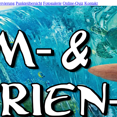
rvierung
Punkteübersicht
Fotogalerie
Online-Quiz
Kontakt