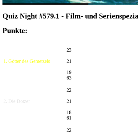
Quiz Night #579.1 - Film- und Serienspezi
Punkte:
23
1. Götter des Gemetzels
21
19
63
22
2. Die Dotzer
21
18
61
22