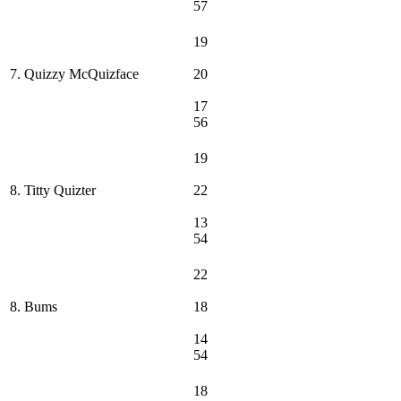
57
19
7. Quizzy McQuizface
20
17
56
19
8. Titty Quizter
22
13
54
22
8. Bums
18
14
54
18