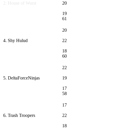
2. House of Wurst
20
19
61
20
4. Shy Hulud
22
18
60
22
5. DeltaForceNinjas
19
17
58
17
6. Trash Troopers
22
18