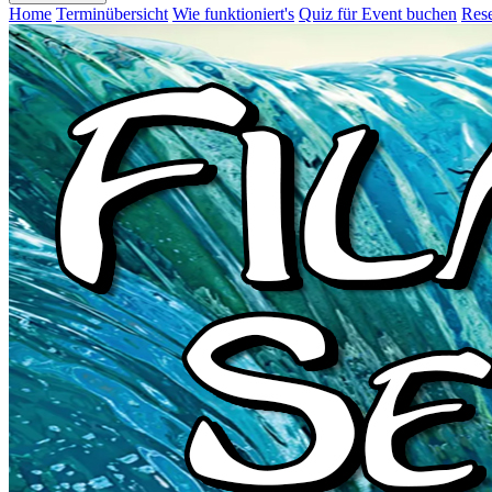
Home
Terminübersicht
Wie funktioniert's
Quiz für Event buchen
Rese