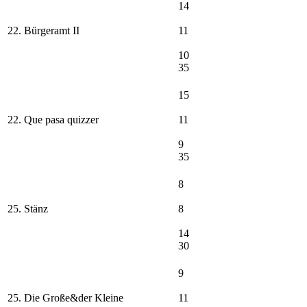
14
22. Bürgeramt II
11
10
35
15
22. Que pasa quizzer
11
9
35
8
25. Stänz
8
14
30
9
25. Die Große&der Kleine
11