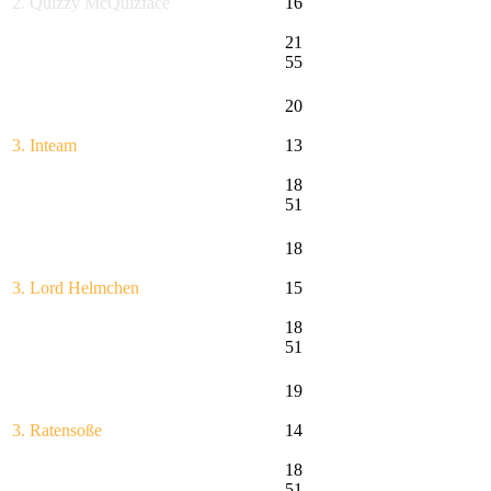
2. Quizzy McQuizface
16
21
55
20
3. Inteam
13
18
51
18
3. Lord Helmchen
15
18
51
19
3. Ratensoße
14
18
51