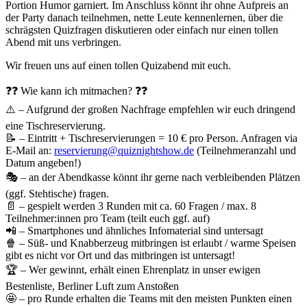
Portion Humor garniert. Im Anschluss könnt ihr ohne Aufpreis an
der Party danach teilnehmen, nette Leute kennenlernen, über die
schrägsten Quizfragen diskutieren oder einfach nur einen tollen
Abend mit uns verbringen.
Wir freuen uns auf einen tollen Quizabend mit euch.
❓❓ Wie kann ich mitmachen? ❓❓
⚠️ – Aufgrund der großen Nachfrage empfehlen wir euch dringend
eine Tischreservierung.
📝 – Eintritt + Tischreservierungen = 10 € pro Person. Anfragen via
E-Mail an:
reservierung@quiznightshow.de
(Teilnehmeranzahl und
Datum angeben!)
🎭 – an der Abendkasse könnt ihr gerne nach verbleibenden Plätzen
(ggf. Stehtische) fragen.
📄 – gespielt werden 3 Runden mit ca. 60 Fragen / max. 8
Teilnehmer:innen pro Team (teilt euch ggf. auf)
📲 – Smartphones und ähnliches Infomaterial sind untersagt
🍿 – Süß- und Knabberzeug mitbringen ist erlaubt / warme Speisen
gibt es nicht vor Ort und das mitbringen ist untersagt!
🏆 – Wer gewinnt, erhält einen Ehrenplatz in unser ewigen
Bestenliste, Berliner Luft zum Anstoßen
🤩 – pro Runde erhalten die Teams mit den meisten Punkten einen