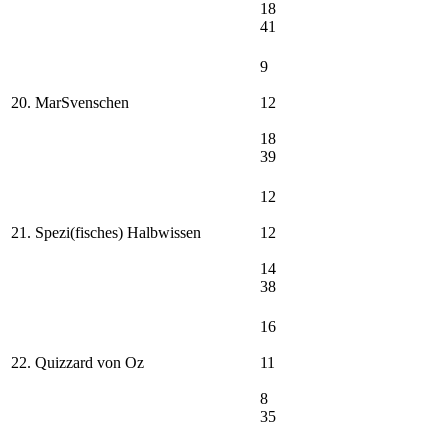
18
41
9
20. MarSvenschen
12
18
39
12
21. Spezi(fisches) Halbwissen
12
14
38
16
22. Quizzard von Oz
11
8
35