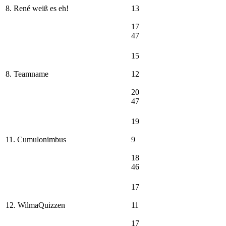
8. René weiß es eh!
13
17
47
15
8. Teamname
12
20
47
19
11. Cumulonimbus
9
18
46
17
12. WilmaQuizzen
11
17