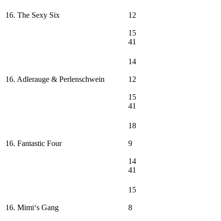
16. The Sexy Six
12
15
41
14
16. Adlerauge & Perlenschwein
12
15
41
18
16. Fantastic Four
9
14
41
15
16. Mimi‘s Gang
8