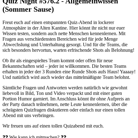
Quiz Night #576.2 - Allgemeinwissen
(Sommer Sause)
Freut euch auf einen entspannten Quiz-Abend in lockerer
Atmosphäre in der Alten Kantine. Hier könnt ihr nicht nur euer
Wissen testen, sondern auch nette Menschen kennenlernen. Mit
Fragen aus verschiedensten Bereichen wird für jede Menge
Abwechslung und Unterhaltung gesorgt. Und für die Teams, die
sich besonders hervortun, warten erfrischende Shots als Belohnung!
Ob ihr als eingespieltes Team kommt oder offen für neue
Bekanntschaften seid – jeder ist willkommen. Die besten Teams
erhalten in jeder der 3 Runden eine Runde Shots aufs Haus! Yaaaay!
Und natürlich wird auch wieder das mittelmäßigste Team belohnt.
Sämtliche Fragen und Antworten werden natürlich wie gewohnt
liebevoll in Bild, Ton und Video verpackt und mit einer guten
Portion Humor garniert. Im Anschluss könnt ihr ohne Aufpreis an
der Party danach teilnehmen, nette Leute kennenlernen, über die
schrägsten Quizfragen diskutieren oder einfach nur einen tollen
Abend mit uns verbringen.
Wir freuen uns auf einen tollen Quizabend mit euch.
❓❓ Wie kann ich mitmachen? ❓❓