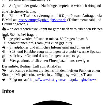
⚠️ – Aufgrund der großen Nachfrage empfehlen wir euch dringend
eine Tischreservierung.
📝 – Eintritt + Tischreservierungen = 10 € pro Person. Anfragen via
E-Mail an:
reservierung@quiznightshow.de
(Teilnehmeranzahl und
Datum angeben!)
🎭 – an der Abendkasse könnt ihr gerne nach verbleibenden Plätzen
(ggf. Stehtische) fragen.
📄 – gespielt werden 3 Runden mit ca. 60 Fragen / max. 8
Teilnehmer:innen pro Team (teilt euch ggf. auf)
📲 – Smartphones und ähnliches Infomaterial sind untersagt
🍿 – Süß- und Knabberzeug mitbringen ist erlaubt / warme Speisen
gibt es nicht vor Ort und das mitbringen ist untersagt!
🏆 – Wer gewinnt, erhält einen Ehrenplatz in unser ewigen
Bestenliste, Berliner Luft zum Anstoßen
🤩 – pro Runde erhalten die Teams mit den meisten Punkten einen
Shot pro Mitspieler:in, sowie ein zufällig ausgewähltes Team
❤️ – Folgt uns auf
https://www.instagram.com/quiz.night.show/
Infos