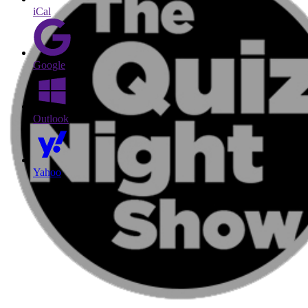
iCal
Google
Outlook
Yahoo