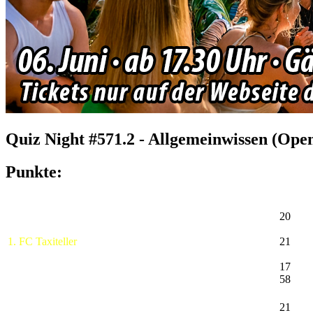
Quiz Night #571.2 - Allgemeinwissen (Ope
Punkte:
20
1. FC Taxiteller
21
17
58
21