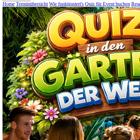
Home
Terminübersicht
Wie funktioniert's
Quiz für Event buchen
Rese