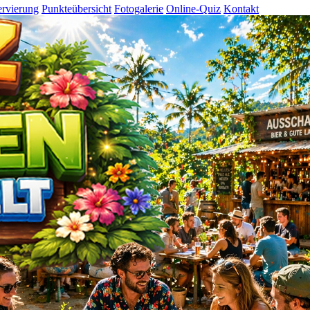
rvierung
Punkteübersicht
Fotogalerie
Online-Quiz
Kontakt