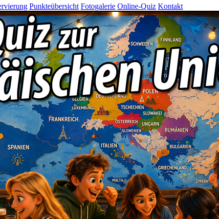
rvierung
Punkteübersicht
Fotogalerie
Online-Quiz
Kontakt