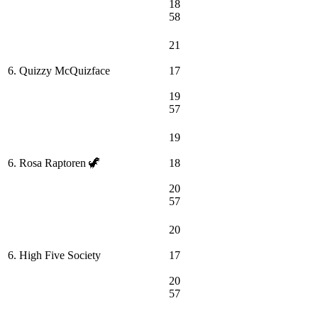
18
58
21
6. Quizzy McQuizface
17
19
57
19
6. Rosa Raptoren 🦖
18
20
57
20
6. High Five Society
17
20
57