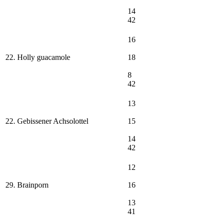
14
42
16
22. Holly guacamole
18
8
42
13
22. Gebissener Achsolottel
15
14
42
12
29. Brainporn
16
13
41