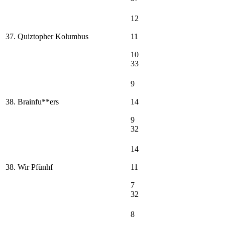
12
37. Quiztopher Kolumbus
11
10
33
9
38. Brainfu**ers
14
9
32
14
38. Wir Pfünhf
11
7
32
8