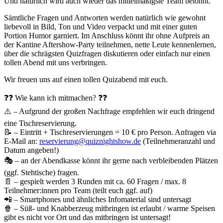
Und natürlich wird auch wieder das mittelmäßigste Team belohnt.
Sämtliche Fragen und Antworten werden natürlich wie gewohnt
liebevoll in Bild, Ton und Video verpackt und mit einer guten
Portion Humor garniert. Im Anschluss könnt ihr ohne Aufpreis an
der Kantine Aftershow-Party teilnehmen, nette Leute kennenlernen,
über die schrägsten Quizfragen diskutieren oder einfach nur einen
tollen Abend mit uns verbringen.
Wir freuen uns auf einen tollen Quizabend mit euch.
❓❓ Wie kann ich mitmachen? ❓❓
⚠️ – Aufgrund der großen Nachfrage empfehlen wir euch dringend
eine Tischreservierung.
📝 – Eintritt + Tischreservierungen = 10 € pro Person. Anfragen via
E-Mail an:
reservierung@quiznightshow.de
(Teilnehmeranzahl und
Datum angeben!)
🎭 – an der Abendkasse könnt ihr gerne nach verbleibenden Plätzen
(ggf. Stehtische) fragen.
📄 – gespielt werden 3 Runden mit ca. 60 Fragen / max. 8
Teilnehmer:innen pro Team (teilt euch ggf. auf)
📲 – Smartphones und ähnliches Infomaterial sind untersagt
🍿 – Süß- und Knabberzeug mitbringen ist erlaubt / warme Speisen
gibt es nicht vor Ort und das mitbringen ist untersagt!