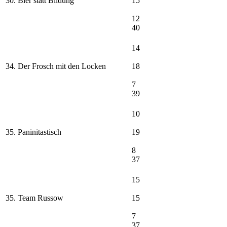
30. Bier statt Bildung
15
12
40
14
34. Der Frosch mit den Locken
18
7
39
10
35. Paninitastisch
19
8
37
15
35. Team Russow
15
7
37