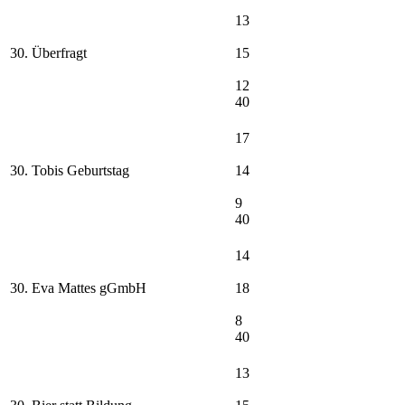
13
30. Überfragt
15
12
40
17
30. Tobis Geburtstag
14
9
40
14
30. Eva Mattes gGmbH
18
8
40
13