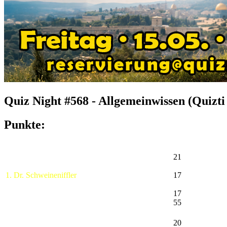
Quiz Night #568 - Allgemeinwissen (Quizt
Punkte:
21
1. Dr. Schweineniffler
17
17
55
20