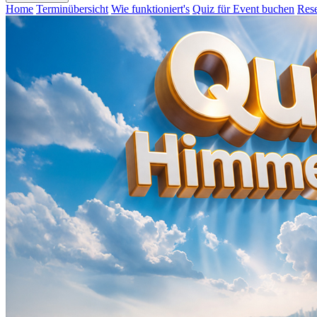
Home
Terminübersicht
Wie funktioniert's
Quiz für Event buchen
Rese