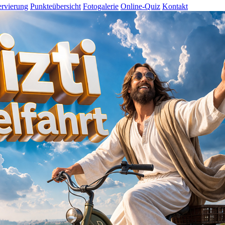
rvierung
Punkteübersicht
Fotogalerie
Online-Quiz
Kontakt