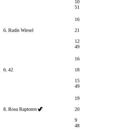
10
51
16
6. Rudis Wiesel
21
12
49
16
6. 42
18
15
49
19
8. Rosa Raptoren 🦖
20
9
48