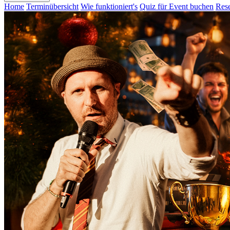
Home
Terminübersicht
Wie funktioniert's
Quiz für Event buchen
Rese