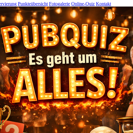
rvierung
Punkteübersicht
Fotogalerie
Online-Quiz
Kontakt