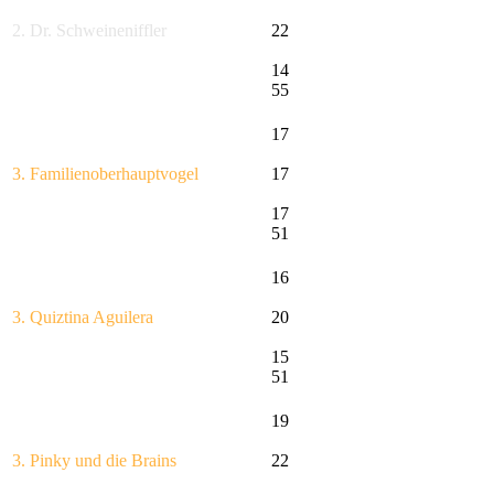
2. Dr. Schweineniffler
22
14
55
17
3. Familienoberhauptvogel
17
17
51
16
3. Quiztina Aguilera
20
15
51
19
3. Pinky und die Brains
22