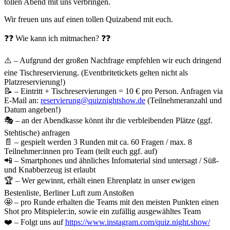
tollen Abend mit uns verbringen.
Wir freuen uns auf einen tollen Quizabend mit euch.
❓❓ Wie kann ich mitmachen? ❓❓
⚠️ – Aufgrund der großen Nachfrage empfehlen wir euch dringend
eine Tischreservierung. (Eventbritetickets gelten nicht als
Platzreservierung!)
📝 – Eintritt + Tischreservierungen = 10 € pro Person. Anfragen via
E-Mail an:
reservierung@quiznightshow.de
(Teilnehmeranzahl und
Datum angeben!)
🎭 – an der Abendkasse könnt ihr die verbleibenden Plätze (ggf.
Stehtische) anfragen
📄 – gespielt werden 3 Runden mit ca. 60 Fragen / max. 8
Teilnehmer:innen pro Team (teilt euch ggf. auf)
📲 – Smartphones und ähnliches Infomaterial sind untersagt / Süß-
und Knabberzeug ist erlaubt
🏆 – Wer gewinnt, erhält einen Ehrenplatz in unser ewigen
Bestenliste, Berliner Luft zum Anstoßen
🤩 – pro Runde erhalten die Teams mit den meisten Punkten einen
Shot pro Mitspieler:in, sowie ein zufällig ausgewähltes Team
❤️ – Folgt uns auf
https://www.instagram.com/quiz.night.show/