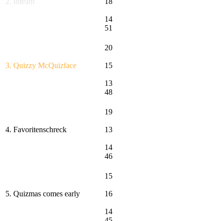
2. Inteam
18
14
51
20
3. Quizzy McQuizface
15
13
48
19
4. Favoritenschreck
13
14
46
15
5. Quizmas comes early
16
14
45