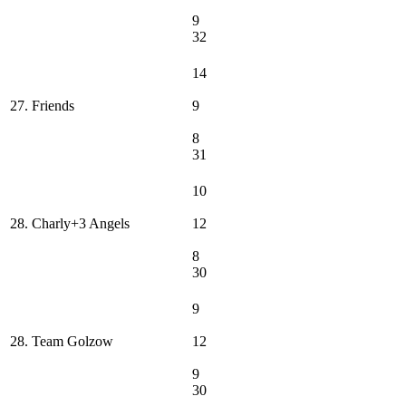
9
32
14
27. Friends
9
8
31
10
28. Charly+3 Angels
12
8
30
9
28. Team Golzow
12
9
30