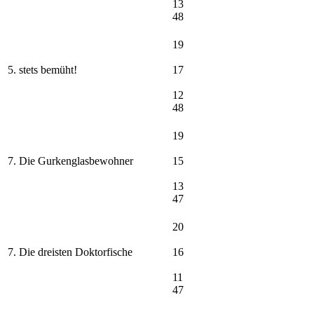
13
48
19
5. stets bemüht!
17
12
48
19
7. Die Gurkenglasbewohner
15
13
47
20
7. Die dreisten Doktorfische
16
11
47