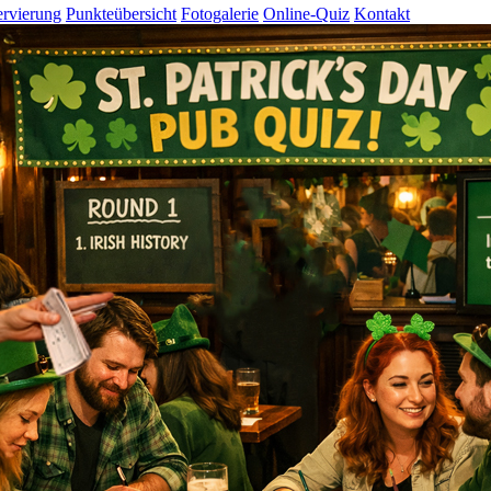
rvierung
Punkteübersicht
Fotogalerie
Online-Quiz
Kontakt