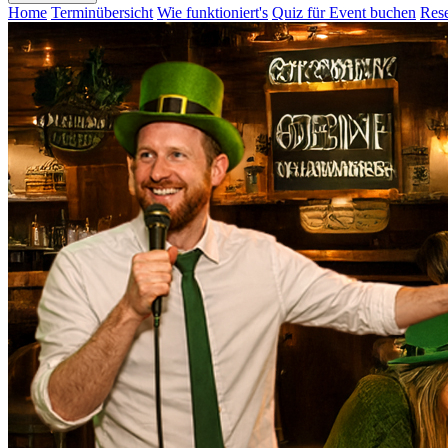
Home
Terminübersicht
Wie funktioniert's
Quiz für Event buchen
Rese