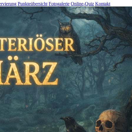
rvierung
Punkteübersicht
Fotogalerie
Online-Quiz
Kontakt