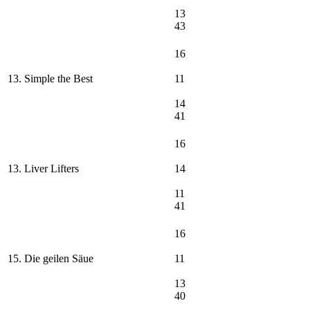
13
43
16
13. Simple the Best
11
14
41
16
13. Liver Lifters
14
11
41
16
15. Die geilen Säue
11
13
40