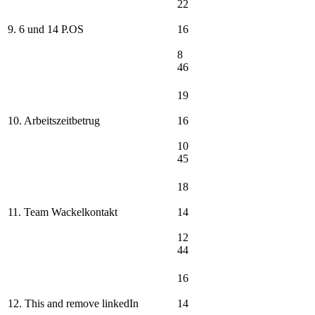
22
9. 6 und 14 P.OS
16
8
46
19
10. Arbeitszeitbetrug
16
10
45
18
11. Team Wackelkontakt
14
12
44
16
12. This and remove linkedIn
14