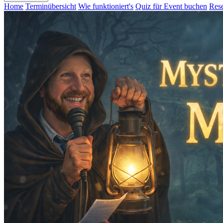
Home
Terminübersicht
Wie funktioniert's
Quiz für Event buchen
Rese