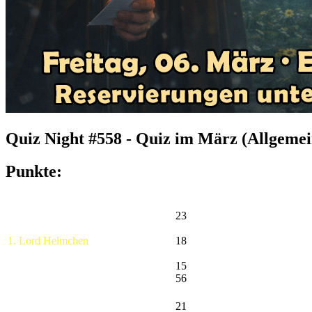
Quiz Night #558 - Quiz im März (Allgemei
Punkte:
23
1. Lord Helmchen
18
15
56
21