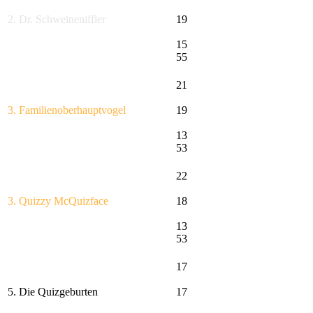
2. Dr. Schweineniffler
19
15
55
21
3. Familienoberhauptvogel
19
13
53
22
3. Quizzy McQuizface
18
13
53
17
5. Die Quizgeburten
17