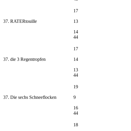
17
37. RATERtouille
13
14
44
17
37. die 3 Regentropfen
14
13
44
19
37. Die sechs Schneeflocken
9
16
44
18