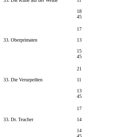
33. Die Kühe auf der Weide
11
18
45
17
33. Oberprimaten
13
15
45
21
33. Die Verurpeilten
11
13
45
17
33. Dr. Teacher
14
14
45