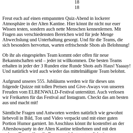
18
18
Freut euch auf einen entspannten Quiz-Abend in lockerer
Atmosphäre in der Alten Kantine. Hier könnt ihr nicht nur euer
Wissen testen, sondern auch nette Menschen kennenlernen. Mit
Fragen aus verschiedensten Bereichen wird für jede Menge
Abwechslung und Unterhaltung gesorgt. Und für die Teams, die
sich besonders hervortun, warten erfrischende Shots als Belohnung!
Ob ihr als eingespieltes Team kommt oder offen für neue
Bekanntschaften seid – jeder ist willkommen. Die besten Teams
erhalten in jeder der 3 Runden eine Runde Shots aufs Haus! Yaaaay!
Und natürlich wird auch wieder das mittelmäßigste Team belohnt.
Aufgrund unseres 555. Jubiläums werden wir für dieses uns
folgende Quizze mit tollen Preisen und Give-Aways von unseren
Freuden vom ELBENWALD-Festival unterstützt. Auch verlosen
wir Freikarten für das Festival auf Instagram. Checkt das am besten
aus und macht mit!
Sämtliche Fragen und Antworten werden natürlich wie gewohnt
liebevoll in Bild, Ton und Video verpackt und mit einer guten
Portion Humor garniert. Im Anschluss könnt ihr kostenfrei an der
Aftershowparty in der Alten Kantine teilnehmen und mit den