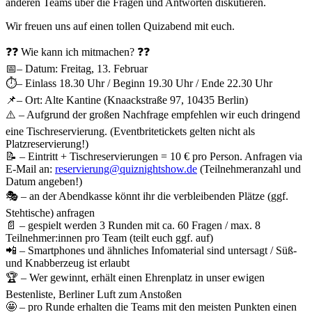
anderen Teams über die Fragen und Antworten diskutieren.
Wir freuen uns auf einen tollen Quizabend mit euch.
❓❓ Wie kann ich mitmachen? ❓❓
📅– Datum: Freitag, 13. Februar
⏱– Einlass 18.30 Uhr / Beginn 19.30 Uhr / Ende 22.30 Uhr
📌– Ort: Alte Kantine (Knaackstraße 97, 10435 Berlin)
⚠️ – Aufgrund der großen Nachfrage empfehlen wir euch dringend
eine Tischreservierung. (Eventbritetickets gelten nicht als
Platzreservierung!)
📝 – Eintritt + Tischreservierungen = 10 € pro Person. Anfragen via
E-Mail an:
reservierung@quiznightshow.de
(Teilnehmeranzahl und
Datum angeben!)
🎭 – an der Abendkasse könnt ihr die verbleibenden Plätze (ggf.
Stehtische) anfragen
📄 – gespielt werden 3 Runden mit ca. 60 Fragen / max. 8
Teilnehmer:innen pro Team (teilt euch ggf. auf)
📲 – Smartphones und ähnliches Infomaterial sind untersagt / Süß-
und Knabberzeug ist erlaubt
🏆 – Wer gewinnt, erhält einen Ehrenplatz in unser ewigen
Bestenliste, Berliner Luft zum Anstoßen
🤩 – pro Runde erhalten die Teams mit den meisten Punkten einen