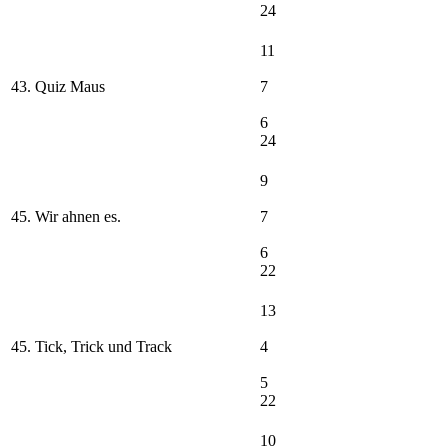
24
11
43. Quiz Maus
7
6
24
9
45. Wir ahnen es.
7
6
22
13
45. Tick, Trick und Track
4
5
22
10