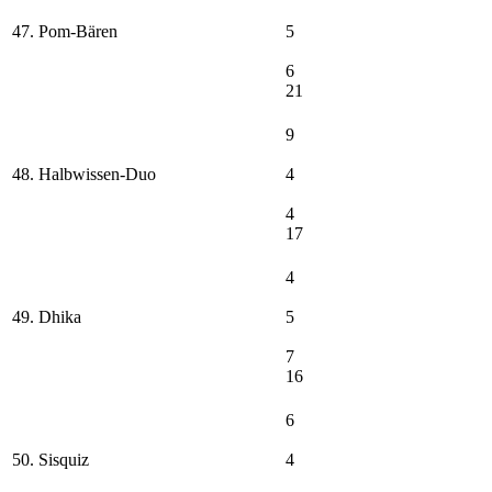
47. Pom-Bären
5
6
21
9
48. Halbwissen-Duo
4
4
17
4
49. Dhika
5
7
16
6
50. Sisquiz
4