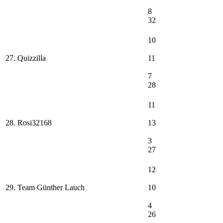
8
32
10
27. Quizzilla
11
7
28
11
28. Rosi32168
13
3
27
12
29. Team Günther Lauch
10
4
26