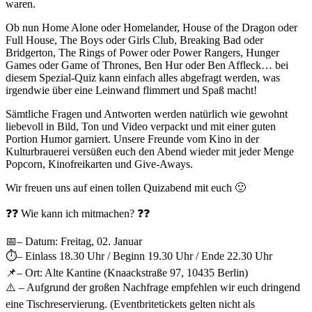
waren.
Ob nun Home Alone oder Homelander, House of the Dragon oder
Full House, The Boys oder Girls Club, Breaking Bad oder
Bridgerton, The Rings of Power oder Power Rangers, Hunger
Games oder Game of Thrones, Ben Hur oder Ben Affleck… bei
diesem Spezial-Quiz kann einfach alles abgefragt werden, was
irgendwie über eine Leinwand flimmert und Spaß macht!
Sämtliche Fragen und Antworten werden natürlich wie gewohnt
liebevoll in Bild, Ton und Video verpackt und mit einer guten
Portion Humor garniert. Unsere Freunde vom Kino in der
Kulturbrauerei versüßen euch den Abend wieder mit jeder Menge
Popcorn, Kinofreikarten und Give-Aways.
Wir freuen uns auf einen tollen Quizabend mit euch 🙂
❓❓ Wie kann ich mitmachen? ❓❓
📅– Datum: Freitag, 02. Januar
⏱– Einlass 18.30 Uhr / Beginn 19.30 Uhr / Ende 22.30 Uhr
📌– Ort: Alte Kantine (Knaackstraße 97, 10435 Berlin)
⚠️ – Aufgrund der großen Nachfrage empfehlen wir euch dringend
eine Tischreservierung. (Eventbritetickets gelten nicht als