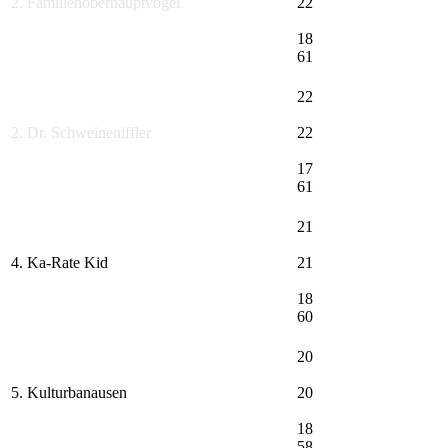
2. Familienoberhauptvogel
22
18
61
22
2. Dr. Schweineniffler
22
17
61
21
4. Ka-Rate Kid
21
18
60
20
5. Kulturbanausen
20
18
58