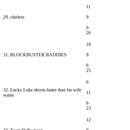
11
29. clueless
9
6
26
10
31. BLOCKBUSTER BADDIES
9
6
25
6
32. Lucky Luke shoots faster than his wife
11
wants
6
23
12