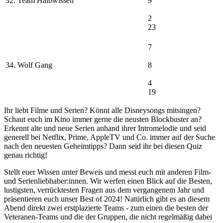
32. Team Halbwissen
9
2
23
7
34. Wolf Gang
8
4
19
Ihr liebt Filme und Serien? Könnt alle Disneysongs mitsingen?
Schaut euch im Kino immer gerne die neusten Blockbuster an?
Erkennt alte und neue Serien anhand ihrer Intromelodie und seid
generell bei Netflix, Prime, AppleTV und Co. immer auf der Suche
nach den neuesten Geheimtipps? Dann seid ihr bei diesen Quiz
genau richtig!
Stellt euer Wissen unter Beweis und messt euch mit anderen Film-
und Serienliebhaber:innen. Wir werfen einen Blick auf die Besten,
lustigsten, verrücktesten Fragen aus dem vergangenem Jahr und
präsentieren euch unser Best of 2024! Natürlich gibt es an diesem
Abend direkt zwei erstplazierte Teams - zum einen die besten der
Veteranen-Teams und die der Gruppen, die nicht regelmäßig dabei