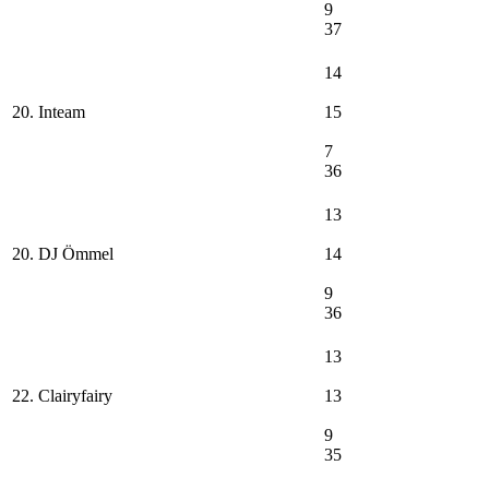
9
37
14
20. Inteam
15
7
36
13
20. DJ Ömmel
14
9
36
13
22. Clairyfairy
13
9
35