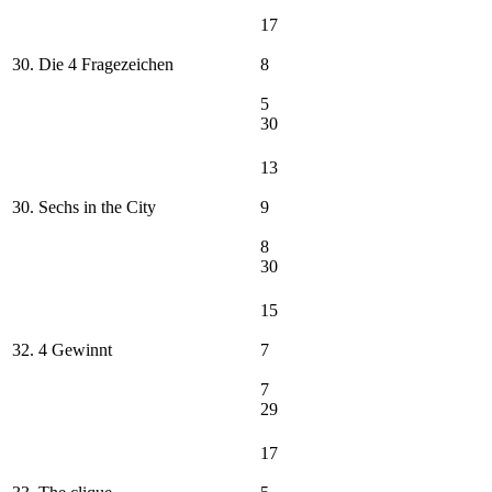
17
30. Die 4 Fragezeichen
8
5
30
13
30. Sechs in the City
9
8
30
15
32. 4 Gewinnt
7
7
29
17