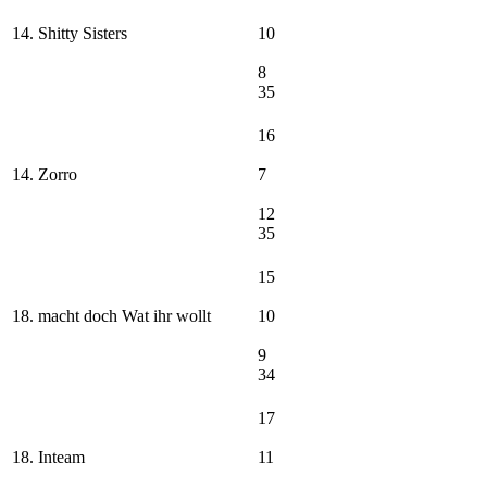
14. Shitty Sisters
10
8
35
16
14. Zorro
7
12
35
15
18. macht doch Wat ihr wollt
10
9
34
17
18. Inteam
11