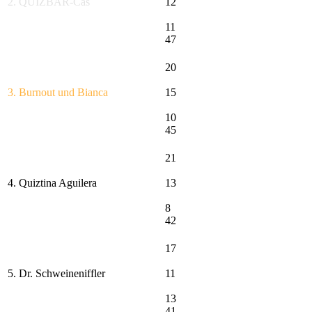
2. QUIZBAR-Cas
12
11
47
20
3. Burnout und Bianca
15
10
45
21
4. Quiztina Aguilera
13
8
42
17
5. Dr. Schweineniffler
11
13
41