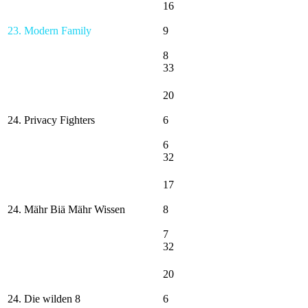
16
23. Modern Family
9
8
33
20
24. Privacy Fighters
6
6
32
17
24. Mähr Biä Mähr Wissen
8
7
32
20
24. Die wilden 8
6