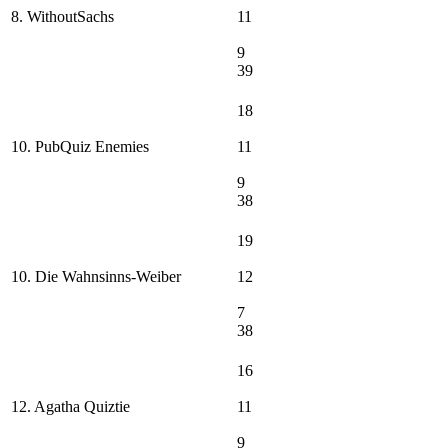
8. WithoutSachs
11
9
39
18
10. PubQuiz Enemies
11
9
38
19
10. Die Wahnsinns-Weiber
12
7
38
16
12. Agatha Quiztie
11
9