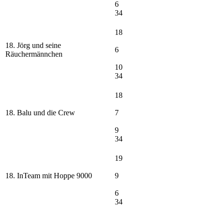
6
34
18
18. Jörg und seine
6
Räuchermännchen
10
34
18
18. Balu und die Crew
7
9
34
19
18. InTeam mit Hoppe 9000
9
6
34