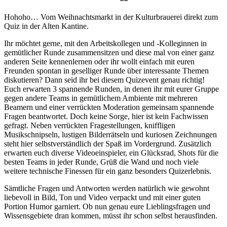
Hohoho… Vom Weihnachtsmarkt in der Kulturbrauerei direkt zum
Quiz in der Alten Kantine.
Ihr möchtet gerne, mit den Arbeitskollegen und -Kolleginnen in
gemütlicher Runde zusammensitzen und diese mal von einer ganz
anderen Seite kennenlernen oder ihr wollt einfach mit euren
Freunden spontan in geselliger Runde über interessante Themen
diskutieren? Dann seid ihr bei diesem Quizevent genau richtig!
Euch erwarten 3 spannende Runden, in denen ihr mit eurer Gruppe
gegen andere Teams in gemütlichem Ambiente mit mehreren
Beamern und einer verrückten Moderation gemeinsam spannende
Fragen beantwortet. Doch keine Sorge, hier ist kein Fachwissen
gefragt. Neben verrückten Fragestellungen, kniffligen
Musikschnipseln, lustigen Bilderrätseln und kuriosen Zeichnungen
steht hier selbstverständlich der Spaß im Vordergrund. Zusätzlich
erwarten euch diverse Videoeinspieler, ein Glücksrad, Shots für die
besten Teams in jeder Runde, Grüß die Wand und noch viele
weitere technische Finessen für ein ganz besonders Quizerlebnis.
Sämtliche Fragen und Antworten werden natürlich wie gewohnt
liebevoll in Bild, Ton und Video verpackt und mit einer guten
Portion Humor garniert. Ob nun genau eure Lieblingsfragen und
Wissensgebiete dran kommen, müsst ihr schon selbst herausfinden.