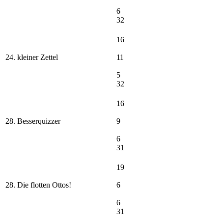
6
32
16
24. kleiner Zettel
11
5
32
16
28. Besserquizzer
9
6
31
19
28. Die flotten Ottos!
6
6
31