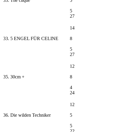
33. The clique
5
5
27
14
33. 5 ENGEL FÜR CELINE
8
5
27
12
35. 30cm +
8
4
24
12
36. Die wilden Techniker
5
5
22