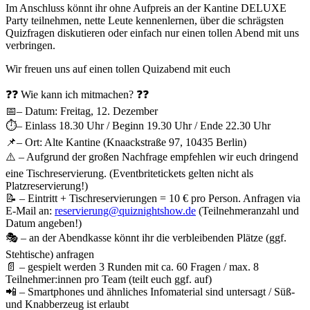
Im Anschluss könnt ihr ohne Aufpreis an der Kantine DELUXE
Party teilnehmen, nette Leute kennenlernen, über die schrägsten
Quizfragen diskutieren oder einfach nur einen tollen Abend mit uns
verbringen.
Wir freuen uns auf einen tollen Quizabend mit euch
❓❓ Wie kann ich mitmachen? ❓❓
📅– Datum: Freitag, 12. Dezember
⏱– Einlass 18.30 Uhr / Beginn 19.30 Uhr / Ende 22.30 Uhr
📌– Ort: Alte Kantine (Knaackstraße 97, 10435 Berlin)
⚠️ – Aufgrund der großen Nachfrage empfehlen wir euch dringend
eine Tischreservierung. (Eventbritetickets gelten nicht als
Platzreservierung!)
📝 – Eintritt + Tischreservierungen = 10 € pro Person. Anfragen via
E-Mail an:
reservierung@quiznightshow.de
(Teilnehmeranzahl und
Datum angeben!)
🎭 – an der Abendkasse könnt ihr die verbleibenden Plätze (ggf.
Stehtische) anfragen
📄 – gespielt werden 3 Runden mit ca. 60 Fragen / max. 8
Teilnehmer:innen pro Team (teilt euch ggf. auf)
📲 – Smartphones und ähnliches Infomaterial sind untersagt / Süß-
und Knabberzeug ist erlaubt