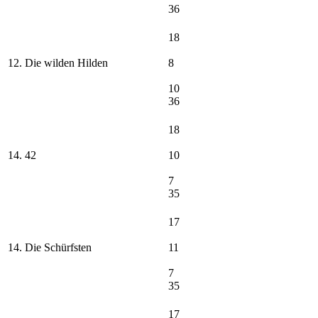
36
18
12. Die wilden Hilden
8
10
36
18
14. 42
10
7
35
17
14. Die Schürfsten
11
7
35
17