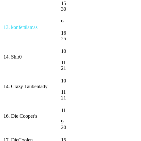
15
30
9
13. konfettilamas
16
25
10
14. Shir0
11
21
10
14. Crazy Taubenlady
11
21
11
16. Die Cooper's
9
20
17. DieCoolen
15