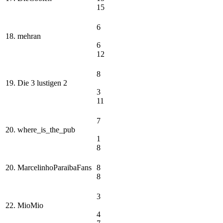
15
6
18. mehran
6
12
8
19. Die 3 lustigen 2
3
11
7
20. where_is_the_pub
1
8
20. MarcelinhoParaibaFans
8
8
3
22. MioMio
4