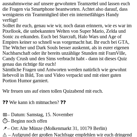
ausnahmsweise auf unsere gewohnten Teamzettel und lassen euch
die Fragen via Smartphone beantworten. Achtet also darauf, dass
wenigstens ein Teammitglied über ein internetfähiges Handy
verfügt!
Solltet ihr euch, genau wie wir, noch daran erinnern, wie es war im
Pixellook, die unbekannten Welten von Super Mario, Zelda und
Sonic zu erkunden. Euch bei Starcraft, Halo Wars und Age of
Empires keiner so schnell was vorgemacht hat. Ihr euch bei GTA,
The Witcher und Dark Souls besser auskennt, als in eurer eigenen
Nachbarschaft oder ihr bereits unzählige Stunden mit FramVille,
Candy Crush und den Sims verbracht habt - dann ist dieses Quiz
genau das richtige für euch!
Sämtliche Fragen und Antworten werden natürlich wie gewohnt
liebevoll in Bild, Ton und Video verpackt und mit einer guten
Portion Humor garniert.
Wir freuen uns auf einen tollen Quizabend mit euch.
❓❓ Wie kann ich mitmachen? ❓❓
📅– Datum: Samstag, 15. November
⏱– Beginn noch offen
📌– Ort: Alte Münze (Molkenmarkt 31, 10179 Berlin)
⚠️ – Aufgrund der großen Nachfrage empfehlen wir euch dringend