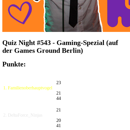
Quiz Night #543 - Gaming-Spezial (auf
der Games Ground Berlin)
Punkte:
23
1. Familienoberhauptvogel
21
44
21
2. DeltaForce_Ninjas
20
41