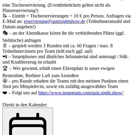
eine Tischreservierung. (Eventbritetickets gelten nicht als
Platzreservierung!)
📝 – Eintritt + Tischreservierungen = 10 € pro Person. Anfragen via
E-Mail an:
reservierung@quiznightshow.de
(Teilnehmeranzahl und
Datum angeben!)
🎭 – an der Abendkasse könnt ihr die verbleibenden Plätze (ggf.
Stehtische) anfragen
📄 – gespielt werden 3 Runden mit ca. 60 Fragen / max. 8
Teilnehmer:innen pro Team (teilt euch ggf. auf)
📲 – Smartphones und ähnliches Infomaterial sind untersagt / Süß-
und Knabberzeug ist erlaubt
🏆 – Wer gewinnt, erhält einen Ehrenplatz in unser ewigen
Bestenliste, Berliner Luft zum Anstoßen
🤩 – pro Runde erhalten die Teams mit den meisten Punkten einen
Shot pro Mitspieler:in, sowie ein zufällig ausgewähltes Team
❤️ – Folgt uns auf
https://www.instagram.com/quiz.night.show/
Direkt in den Kalender: