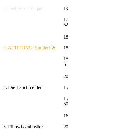
2. DeltaForceNinjas
19
17
52
18
3. ACHTUNG: Spoiler! 🚨
18
15
51
20
4. Die Lauchmelder
15
15
50
16
5. Filmwissenhustler
20