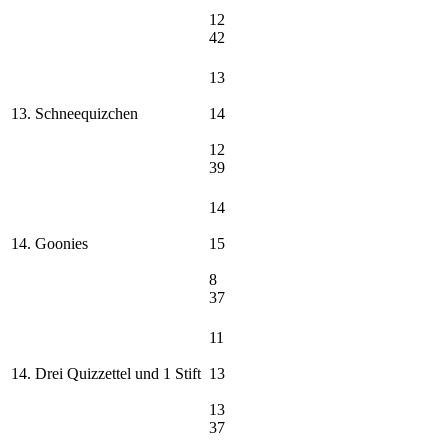
12
42
13
13. Schneequizchen
14
12
39
14
14. Goonies
15
8
37
11
14. Drei Quizzettel und 1 Stift
13
13
37