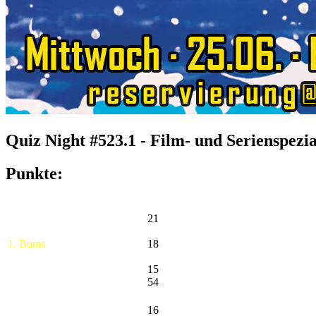
Quiz Night #523.1 - Film- und Serienspezi
Punkte:
21
1. Bums
18
15
54
16