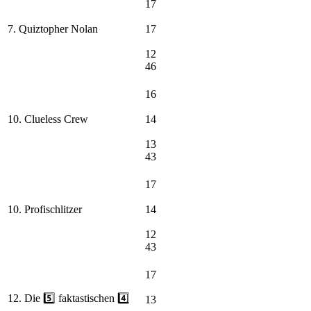
17
7. Quiztopher Nolan
17
12
46
16
10. Clueless Crew
14
13
43
17
10. Profischlitzer
14
12
43
17
12. Die 5️⃣ faktastischen 4️⃣
13