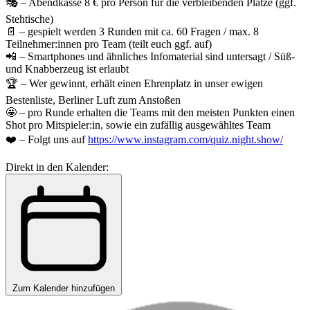
🎭 – Abendkasse 8 € pro Person für die verbleibenden Plätze (ggf.
Stehtische)
📄 – gespielt werden 3 Runden mit ca. 60 Fragen / max. 8
Teilnehmer:innen pro Team (teilt euch ggf. auf)
📲 – Smartphones und ähnliches Infomaterial sind untersagt / Süß-
und Knabberzeug ist erlaubt
🏆 – Wer gewinnt, erhält einen Ehrenplatz in unser ewigen
Bestenliste, Berliner Luft zum Anstoßen
🤩 – pro Runde erhalten die Teams mit den meisten Punkten einen
Shot pro Mitspieler:in, sowie ein zufällig ausgewähltes Team
❤️ – Folgt uns auf
https://www.instagram.com/quiz.night.show/
Direkt in den Kalender:
Zum Kalender hinzufügen