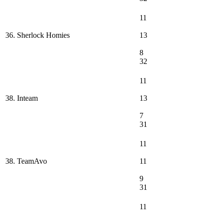
11
36. Sherlock Homies
13
8
32
11
38. Inteam
13
7
31
11
38. TeamAvo
11
9
31
11