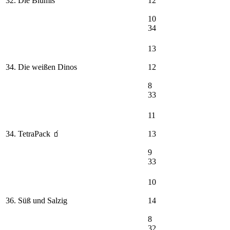
32. Die Blumis
12
10
34
13
34. Die weißen Dinos
12
8
33
11
34. TetraPack 🧃
13
9
33
10
36. Süß und Salzig
14
8
32