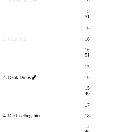
2. Niffler Quizzler
19
15
51
19
2. Club Rate
16
16
51
15
4. Denk Dinos 🦖
16
15
46
17
4. Die Inselbegabten
18
11
46