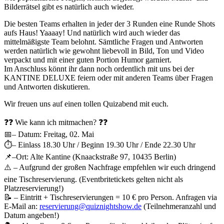
Bilderrätsel gibt es natürlich auch wieder.
Die besten Teams erhalten in jeder der 3 Runden eine Runde Shots
aufs Haus! Yaaaay! Und natürlich wird auch wieder das
mittelmäßigste Team belohnt. Sämtliche Fragen und Antworten
werden natürlich wie gewohnt liebevoll in Bild, Ton und Video
verpackt und mit einer guten Portion Humor garniert.
Im Anschluss könnt ihr dann noch ordentlich mit uns bei der
KANTINE DELUXE feiern oder mit anderen Teams über Fragen
und Antworten diskutieren.
Wir freuen uns auf einen tollen Quizabend mit euch.
❓❓ Wie kann ich mitmachen? ❓❓
📅– Datum: Freitag, 02. Mai
⏱– Einlass 18.30 Uhr / Beginn 19.30 Uhr / Ende 22.30 Uhr
📌–Ort: Alte Kantine (Knaackstraße 97, 10435 Berlin)
⚠️ – Aufgrund der großen Nachfrage empfehlen wir euch dringend
eine Tischreservierung. (Eventbritetickets gelten nicht als
Platzreservierung!)
📝 – Eintritt + Tischreservierungen = 10 € pro Person. Anfragen via
E-Mail an:
reservierung@quiznightshow.de
(Teilnehmeranzahl und
Datum angeben!)