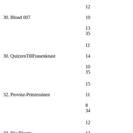
12
30. Blond 007
10
13
35
11
30. QuizzenTillFrauenknast
14
10
35
15
32. Provinz-Prinzessinen
11
8
34
12