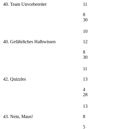
40. Team Unvorbereitet
11
8
30
10
40. Gefährliches Halbwissen
12
8
30
11
42. Quizzles
13
4
28
13
43. Nein, Maus!
8
5