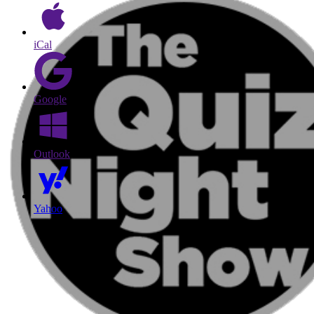
iCal
Google
Outlook
Yahoo