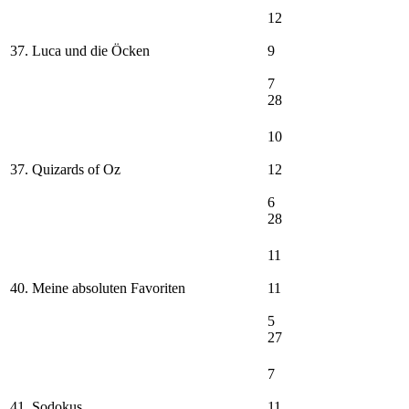
12
37. Luca und die Öcken
9
7
28
10
37. Quizards of Oz
12
6
28
11
40. Meine absoluten Favoriten
11
5
27
7
41. Sodokus
11