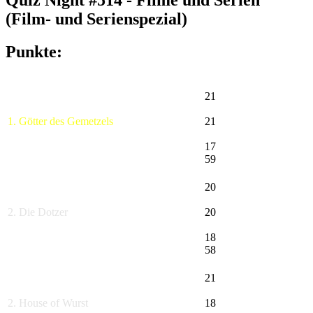
Quiz Night #514 - Filme und Serien
(Film- und Serienspezial)
Punkte:
21
1. Götter des Gemetzels
21
17
59
20
2. Die Dotzer
20
18
58
21
2. House of Wurst
18