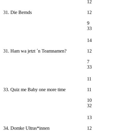
12
31. Die Bernds
12
9
33
14
31. Ham wa jetzt ´n Teamnamen?
12
7
33
11
33. Quiz me Baby one more time
11
10
32
13
34. Domke Ultras*innen
12