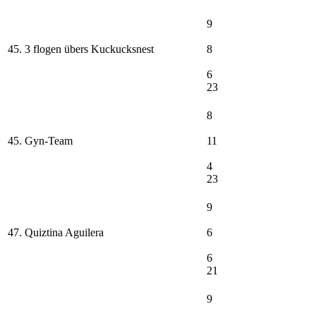
9
45. 3 flogen übers Kuckucksnest
8
6
23
8
45. Gyn-Team
11
4
23
9
47. Quiztina Aguilera
6
6
21
9