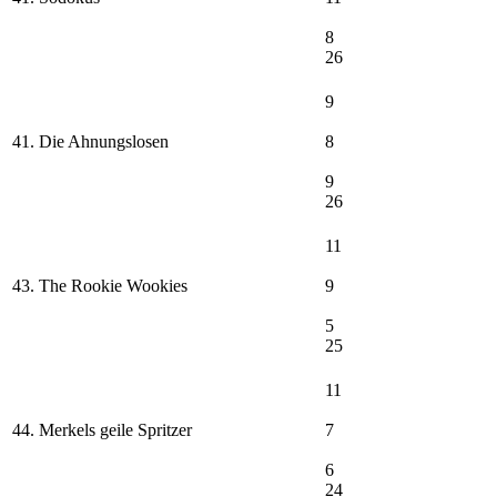
8
26
9
41. Die Ahnungslosen
8
9
26
11
43. The Rookie Wookies
9
5
25
11
44. Merkels geile Spritzer
7
6
24