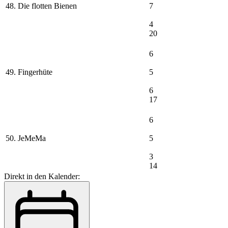
48. Die flotten Bienen
7
4
20
6
49. Fingerhüte
5
6
17
6
50. JeMeMa
5
3
14
Direkt in den Kalender: