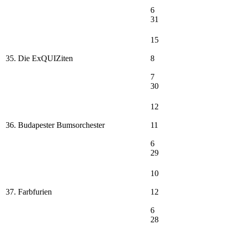
6
31
15
35. Die ExQUIZiten
8
7
30
12
36. Budapester Bumsorchester
11
6
29
10
37. Farbfurien
12
6
28