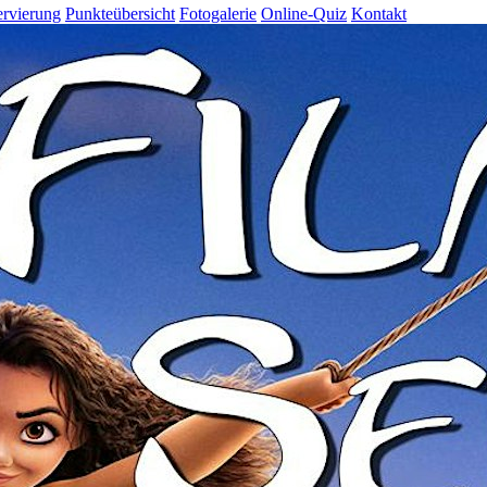
rvierung
Punkteübersicht
Fotogalerie
Online-Quiz
Kontakt