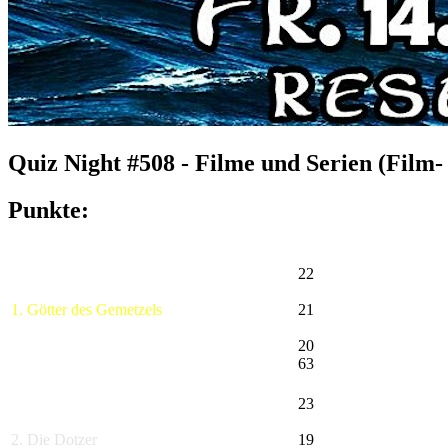
Quiz Night #508 - Filme und Serien (Film-
Punkte:
22
1. Götter des Gemetzels
21
20
63
23
2. Die Dotzer
19