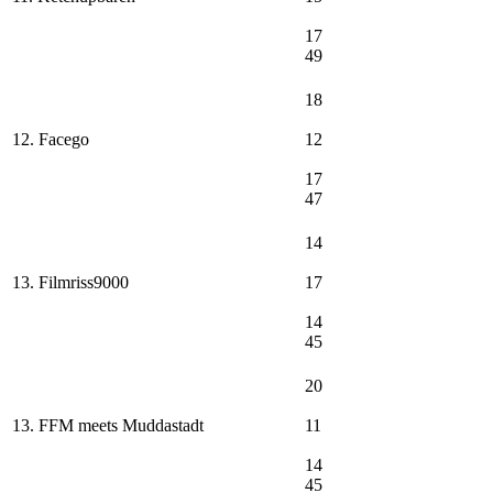
17
49
18
12. Facego
12
17
47
14
13. Filmriss9000
17
14
45
20
13. FFM meets Muddastadt
11
14
45