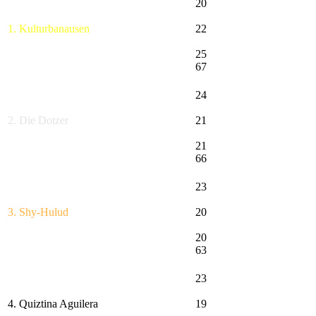
20
1. Kulturbanausen
22
25
67
24
2. Die Dotzer
21
21
66
23
3. Shy-Hulud
20
20
63
23
4. Quiztina Aguilera
19