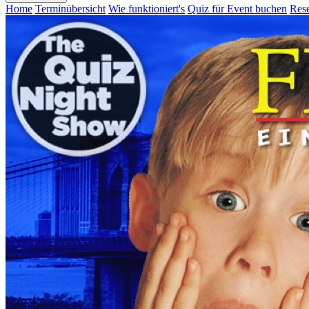
Home
Terminübersicht
Wie funktioniert's
Quiz für Event buchen
Rese