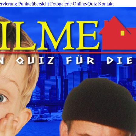
rvierung
Punkteübersicht
Fotogalerie
Online-Quiz
Kontakt