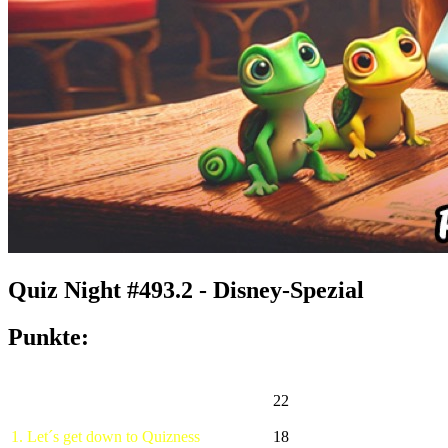
Quiz Night #493.2 - Disney-Spezial
Punkte:
22
1. Let´s get down to Quizness
18