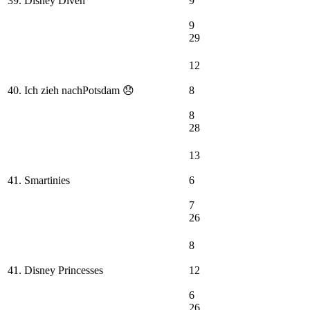
39. Disney Diven
9
9
29
12
40. Ich zieh nachPotsdam 😞
8
8
28
13
41. Smartinies
6
7
26
8
41. Disney Princesses
12
6
26