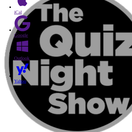
iCal
Google
Outlook
Yahoo