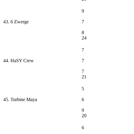
9
43. 6 Zwerge
7
8
24
7
44. HaSY Crew
7
7
21
5
45. Turbine Maya
6
9
20
6