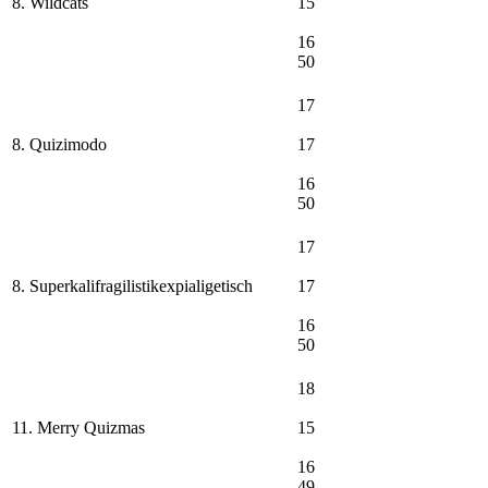
8. Wildcats
15
16
50
17
8. Quizimodo
17
16
50
17
8. Superkalifragilistikexpialigetisch
17
16
50
18
11. Merry Quizmas
15
16
49