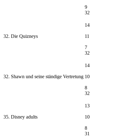
9
32
14
32. Die Quizneys
11
7
32
14
32. Shawn und seine ständige Vertretung
10
8
32
13
35. Disney adults
10
8
31