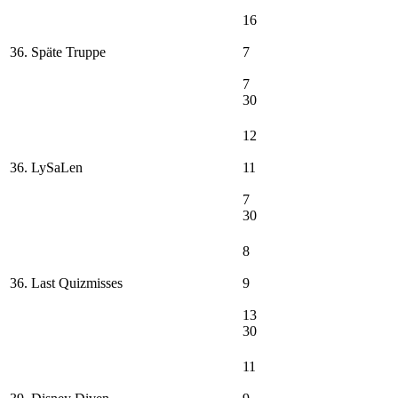
16
36. Späte Truppe
7
7
30
12
36. LySaLen
11
7
30
8
36. Last Quizmisses
9
13
30
11