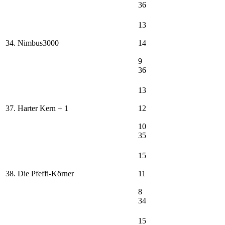
36
13
34. Nimbus3000
14
9
36
13
37. Harter Kern + 1
12
10
35
15
38. Die Pfeffi-Körner
11
8
34
15