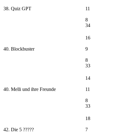
38. Quiz GPT
11
8
34
16
40. Blockbuster
9
8
33
14
40. Melli und ihre Freunde
11
8
33
18
42. Die 5 ?????
7