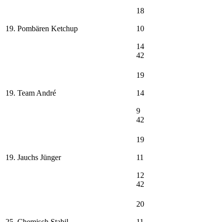
18
19. Pombären Ketchup
10
14
42
19
19. Team André
14
9
42
19
19. Jauchs Jünger
11
12
42
20
25. Chemisch Stabil
11