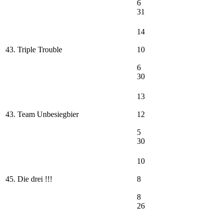
6
31
14
43. Triple Trouble
10
6
30
13
43. Team Unbesiegbier
12
5
30
10
45. Die drei !!!
8
8
26