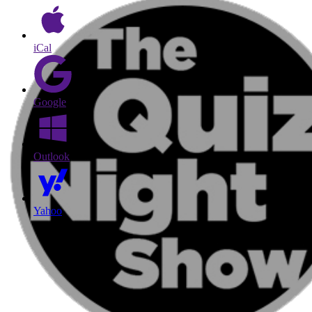
iCal
Google
Outlook
Yahoo