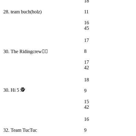
18
28. team buch(holz)
11
16
45
17
8
30. The Ridingcrew👯‍♀️
17
42
18
30. Hi 5 🕵️
9
15
42
16
32. Team TucTuc
9