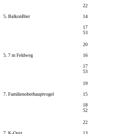
22
5. BalkonBier
14
17
53
20
5. 7 m Feldweg
16
17
53
19
7. Familienoberhauptvogel
15
18
52
22
7. K-Quiz
13