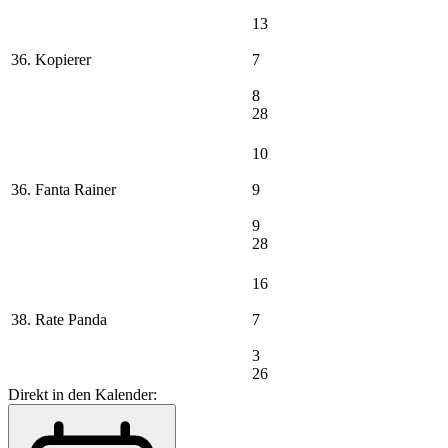
13
36. Kopierer
7
8
28
10
36. Fanta Rainer
9
9
28
16
38. Rate Panda
7
3
26
Direkt in den Kalender: