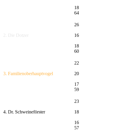
18
64
26
2. Die Dotzer
16
18
60
22
3. Familienoberhauptvogel
20
17
59
23
4. Dr. Schweineförster
18
16
57