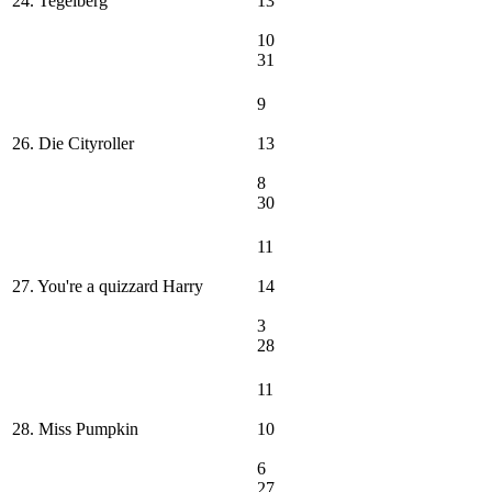
24. Tegelberg
13
10
31
9
26. Die Cityroller
13
8
30
11
27. You're a quizzard Harry
14
3
28
11
28. Miss Pumpkin
10
6
27