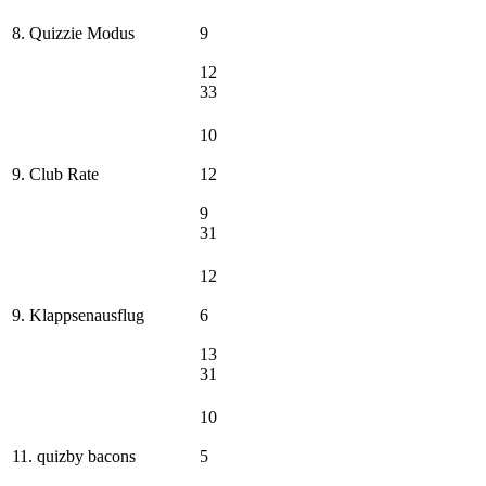
8. Quizzie Modus
9
12
33
10
9. Club Rate
12
9
31
12
9. Klappsenausflug
6
13
31
10
11. quizby bacons
5