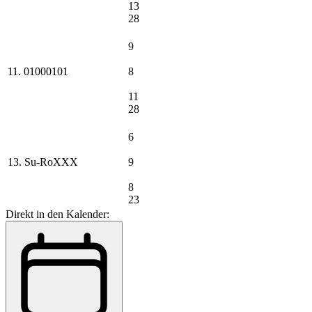
13
28
9
11. 01000101
8
11
28
6
13. Su-RoXXX
9
8
23
Direkt in den Kalender: