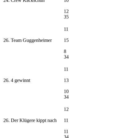
24. Crew Kackschuh
10
12
35
11
26. Team Guggenheimer
15
8
34
11
26. 4 gewinnt
13
10
34
12
26. Der Klügere kippt nach
11
11
34