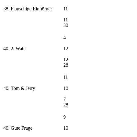
38. Flauschige Einhörner
11
11
30
4
40. 2. Wahl
12
12
28
11
40. Tom & Jerry
10
7
28
9
40. Gute Frage
10