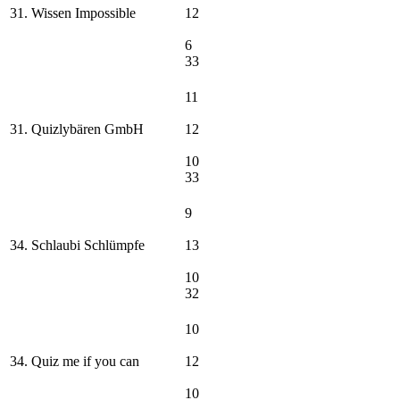
31. Wissen Impossible
12
6
33
11
31. Quizlybären GmbH
12
10
33
9
34. Schlaubi Schlümpfe
13
10
32
10
34. Quiz me if you can
12
10