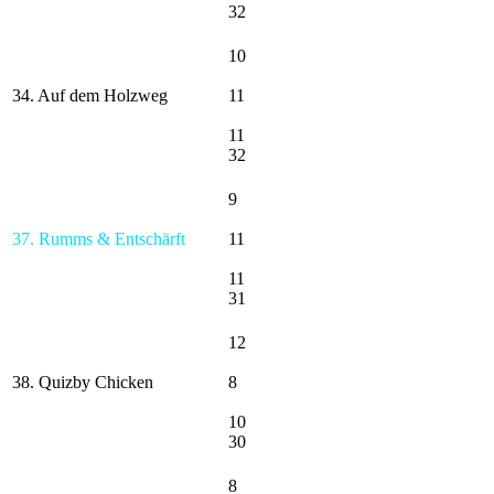
32
10
34. Auf dem Holzweg
11
11
32
9
37. Rumms & Entschärft
11
11
31
12
38. Quizby Chicken
8
10
30
8