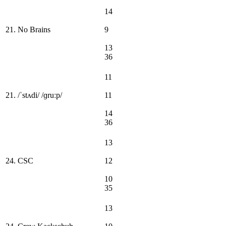
14
21. No Brains
9
13
36
11
21. /ˈstʌdi/ /ɡruːp/
11
14
36
13
24. CSC
12
10
35
13