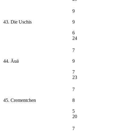
9
43. Die Uschis
9
6
24
7
44. Äuä
9
7
23
7
45. Crementchen
8
5
20
7