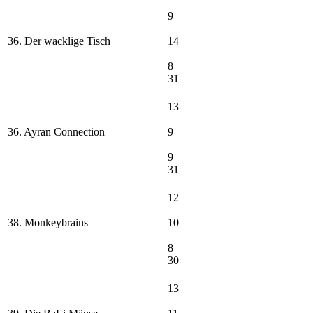
9
36. Der wacklige Tisch
14
8
31
13
36. Ayran Connection
9
9
31
12
38. Monkeybrains
10
8
30
13