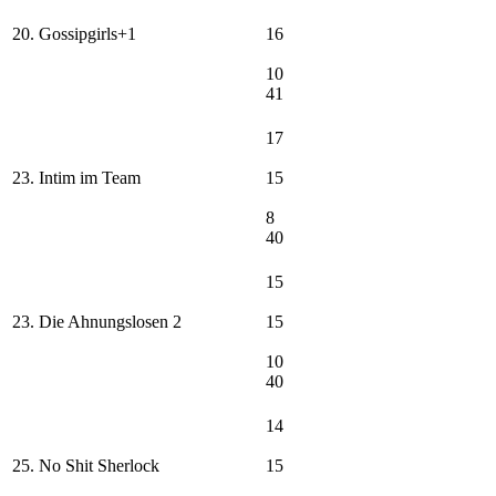
20. Gossipgirls+1
16
10
41
17
23. Intim im Team
15
8
40
15
23. Die Ahnungslosen 2
15
10
40
14
25. No Shit Sherlock
15