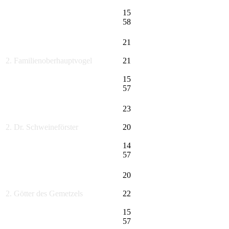
15
58
21
2. Familienoberhauptvogel
21
15
57
23
2. Dr. Schweineförster
20
14
57
20
2. Götter des Gemetzels
22
15
57