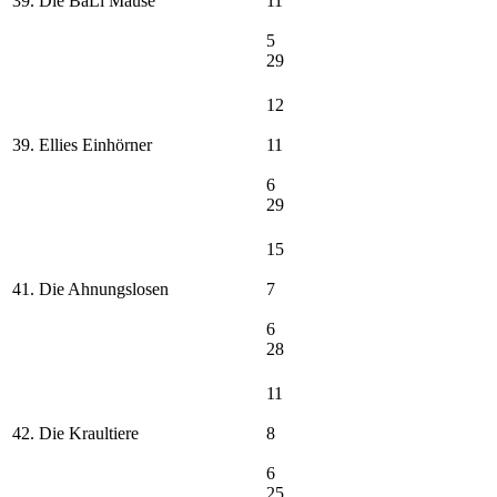
39. Die BaLi Mäuse
11
5
29
12
39. Ellies Einhörner
11
6
29
15
41. Die Ahnungslosen
7
6
28
11
42. Die Kraultiere
8
6
25