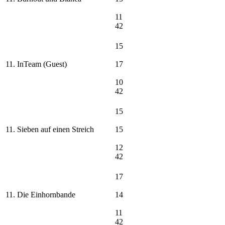
11
42
15
11. InTeam (Guest)
17
10
42
15
11. Sieben auf einen Streich
15
12
42
17
11. Die Einhornbande
14
11
42