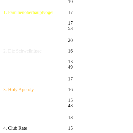
19
1. Familienoberhauptvogel
17
17
53
20
2. Die Schwellnüsse
16
13
49
17
3. Holy Aperoly
16
15
48
18
4. Club Rate
15