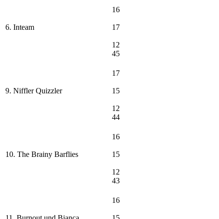
16
6. Inteam
17
12
45
17
9. Niffler Quizzler
15
12
44
16
10. The Brainy Barflies
15
12
43
16
11. Burnout und Bianca
15