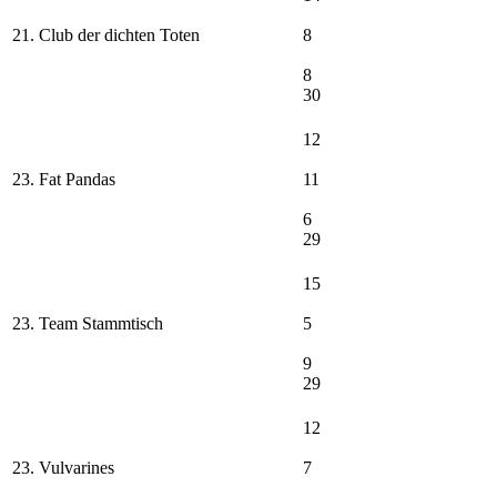
21. Club der dichten Toten
8
8
30
12
23. Fat Pandas
11
6
29
15
23. Team Stammtisch
5
9
29
12
23. Vulvarines
7