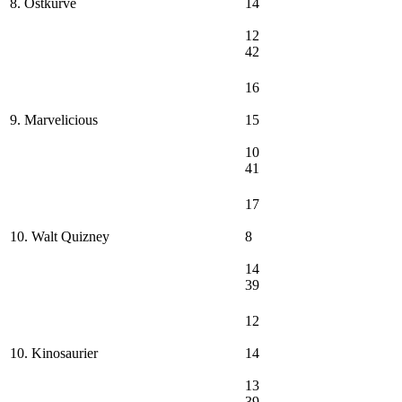
8. Ostkurve
14
12
42
16
9. Marvelicious
15
10
41
17
10. Walt Quizney
8
14
39
12
10. Kinosaurier
14
13
39