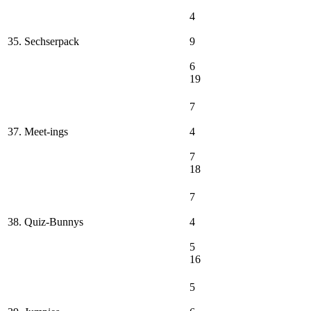
4
35. Sechserpack
9
6
19
7
37. Meet-ings
4
7
18
7
38. Quiz-Bunnys
4
5
16
5