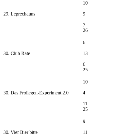
10
29. Leprechauns
9
7
26
6
30. Club Rate
13
6
25
10
30. Das Frollegen-Experiment 2.0
4
11
25
9
30. Vier Bier bitte
11