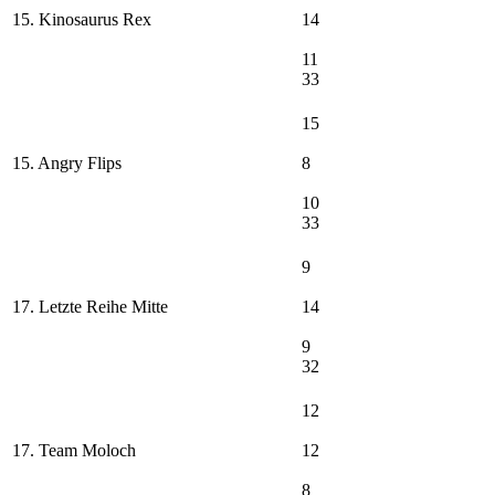
15. Kinosaurus Rex
14
11
33
15
15. Angry Flips
8
10
33
9
17. Letzte Reihe Mitte
14
9
32
12
17. Team Moloch
12
8