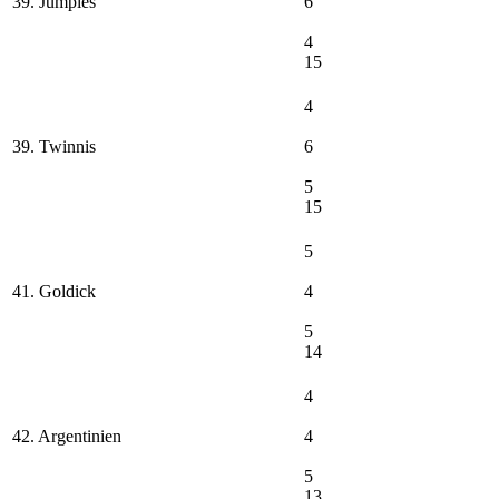
39. Jumpies
6
4
15
4
39. Twinnis
6
5
15
5
41. Goldick
4
5
14
4
42. Argentinien
4
5
13