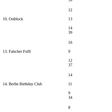
12
10. Ostblock
13
14
39
16
13. Falscher Fuffi
9
12
37
14
14. Berlin Birthday Club
11
9
34
8