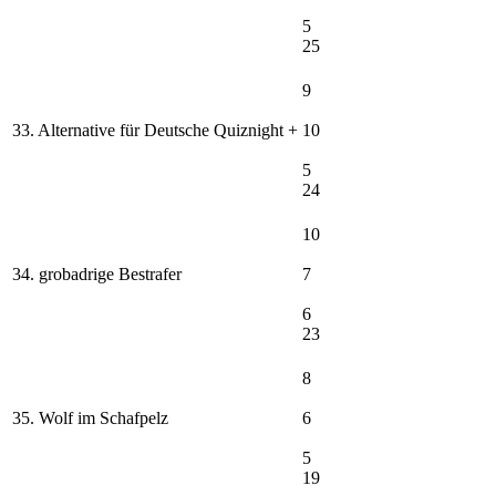
5
25
9
33. Alternative für Deutsche Quiznight +
10
5
24
10
34. grobadrige Bestrafer
7
6
23
8
35. Wolf im Schafpelz
6
5
19