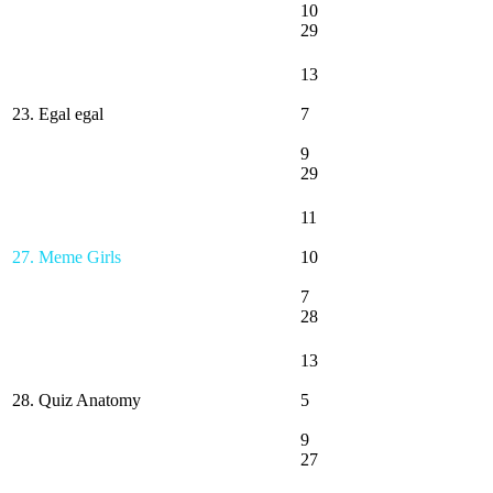
10
29
13
23. Egal egal
7
9
29
11
27. Meme Girls
10
7
28
13
28. Quiz Anatomy
5
9
27