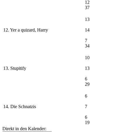
12
37
13
12. Yer a quizard, Harry
14
7
34
10
13. Stupitify
13
6
29
6
14. Die Schnatzis
7
6
19
Direkt in den Kalender: