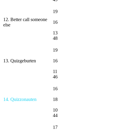
19
12. Better call someone
16
else
13
48
19
13. Quizgeburten
16
11
46
16
14. Quizzonauten
18
10
44
17