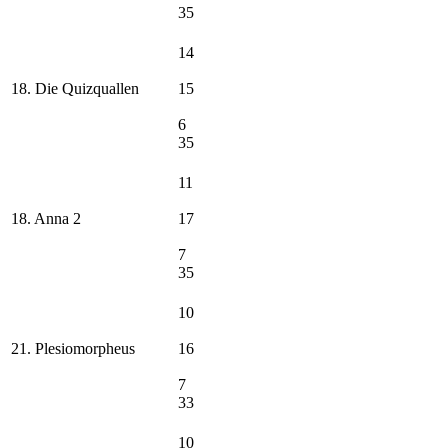
35
14
18. Die Quizquallen
15
6
35
11
18. Anna 2
17
7
35
10
21. Plesiomorpheus
16
7
33
10