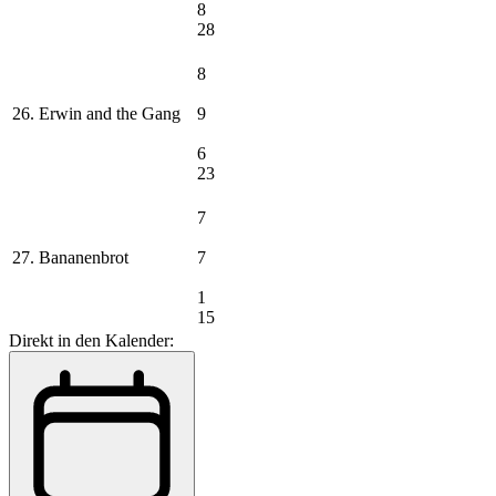
8
28
8
26. Erwin and the Gang
9
6
23
7
27. Bananenbrot
7
1
15
Direkt in den Kalender: