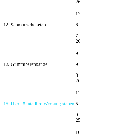
26
13
12. Schmunzelraketen
6
7
26
9
12. Gummibärenbande
9
8
26
11
15. Hier könnte Ihre Werbung stehen
5
9
25
10