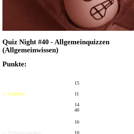
Quiz Night #40 - Allgemeinquizzen
(Allgemeinwissen)
Punkte:
15
1. Umberto
11
14
40
16
2. Exilspasemacken
10