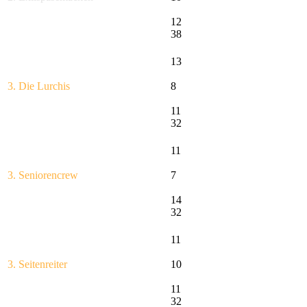
12
38
13
3. Die Lurchis
8
11
32
11
3. Seniorencrew
7
14
32
11
3. Seitenreiter
10
11
32