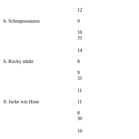
12
6. Schnapsosaurus
9
10
31
14
6. Rocky stinkt
8
9
31
11
8. Jacke wie Hose
11
8
30
10