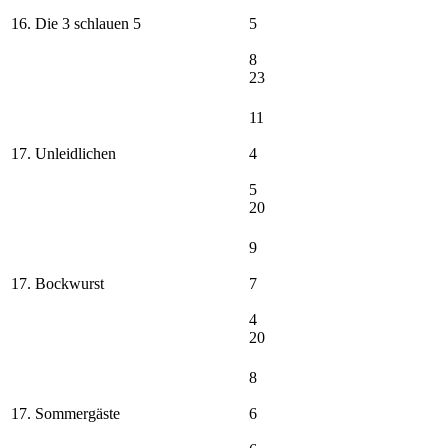
16. Die 3 schlauen 5
5
8
23
11
17. Unleidlichen
4
5
20
9
17. Bockwurst
7
4
20
8
17. Sommergäste
6