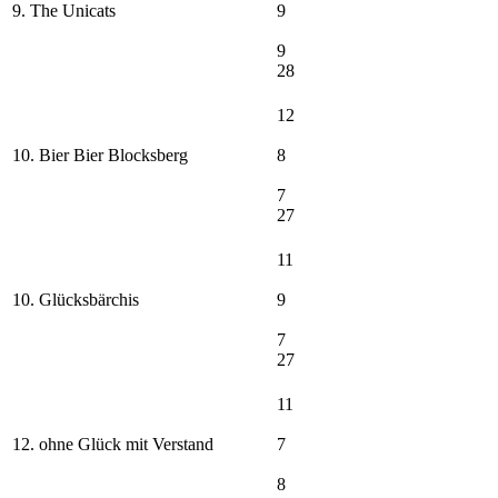
9. The Unicats
9
9
28
12
10. Bier Bier Blocksberg
8
7
27
11
10. Glücksbärchis
9
7
27
11
12. ohne Glück mit Verstand
7
8