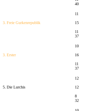
40
11
3. Freie Gurkenrepublik
15
11
37
10
3. Erster
16
11
37
12
5. Die Lurchis
12
8
32
10