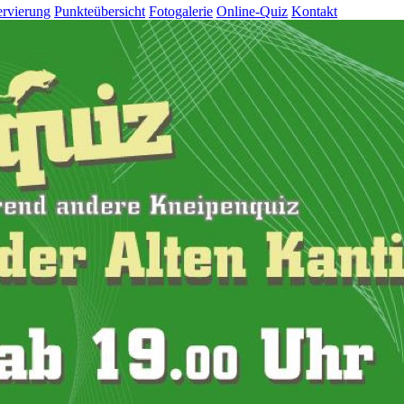
rvierung
Punkteübersicht
Fotogalerie
Online-Quiz
Kontakt