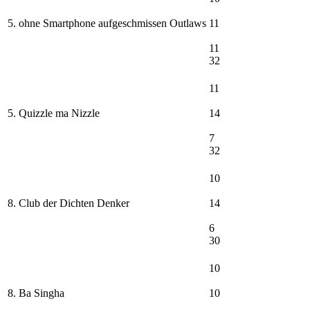
5. ohne Smartphone aufgeschmissen Outlaws
11
11
32
11
5. Quizzle ma Nizzle
14
7
32
10
8. Club der Dichten Denker
14
6
30
10
8. Ba Singha
10