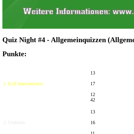
Quiz Night #4 - Allgemeinquizzen (Allgem
Punkte:
13
1. Exil Spasemacken
17
12
42
13
2. Umberto
16
11