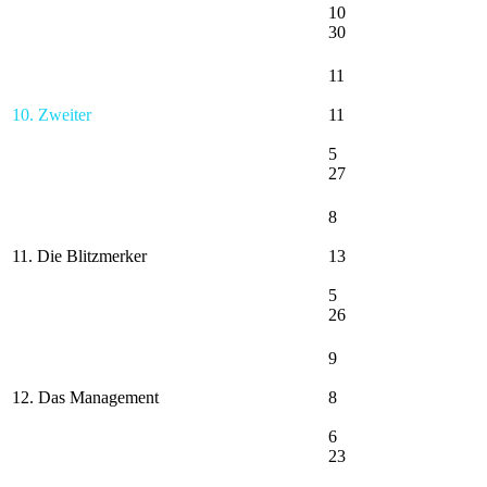
10
30
11
10. Zweiter
11
5
27
8
11. Die Blitzmerker
13
5
26
9
12. Das Management
8
6
23