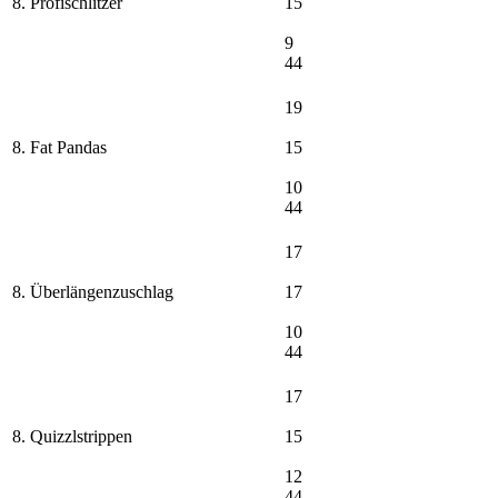
8. Profischlitzer
15
9
44
19
8. Fat Pandas
15
10
44
17
8. Überlängenzuschlag
17
10
44
17
8. Quizzlstrippen
15
12
44