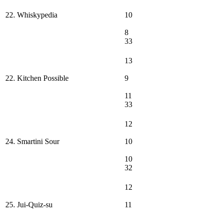
22. Whiskypedia
10
8
33
13
22. Kitchen Possible
9
11
33
12
24. Smartini Sour
10
10
32
12
25. Jui-Quiz-su
11