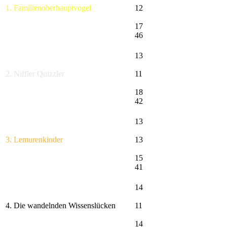
1. Familienoberhauptvogel
12
17
46
13
2. Niffler Quizzler
11
18
42
13
3. Lemurenkinder
13
15
41
14
4. Die wandelnden Wissenslücken
11
14