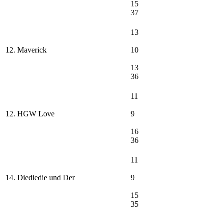
15
37
13
12. Maverick
10
13
36
11
12. HGW Love
9
16
36
11
14. Diediedie und Der
9
15
35