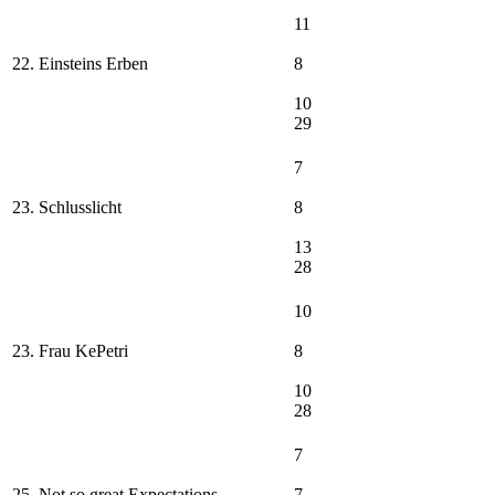
11
22. Einsteins Erben
8
10
29
7
23. Schlusslicht
8
13
28
10
23. Frau KePetri
8
10
28
7
25. Not so great Expectations
7