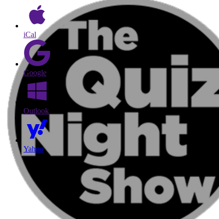
iCal
Google
Outlook
Yahoo