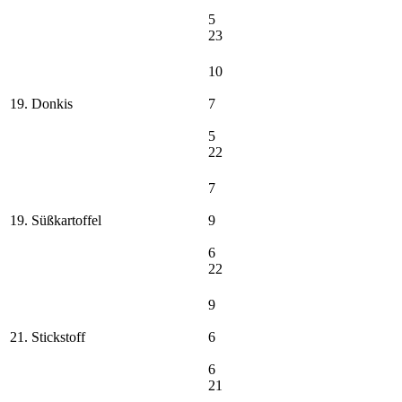
5
23
10
19. Donkis
7
5
22
7
19. Süßkartoffel
9
6
22
9
21. Stickstoff
6
6
21