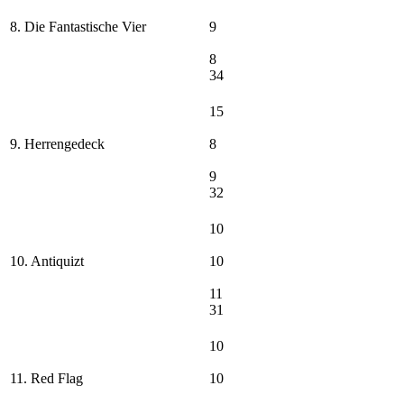
8. Die Fantastische Vier
9
8
34
15
9. Herrengedeck
8
9
32
10
10. Antiquizt
10
11
31
10
11. Red Flag
10