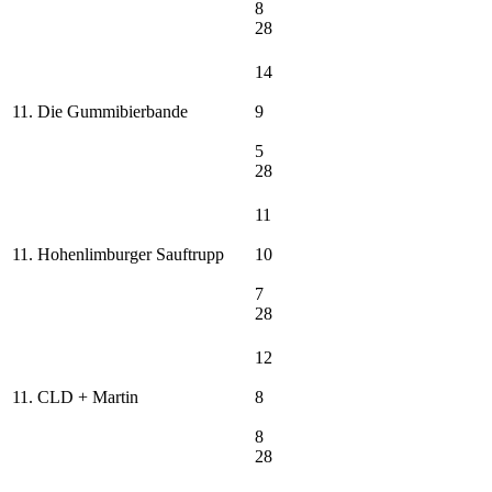
8
28
14
11. Die Gummibierbande
9
5
28
11
11. Hohenlimburger Sauftrupp
10
7
28
12
11. CLD + Martin
8
8
28