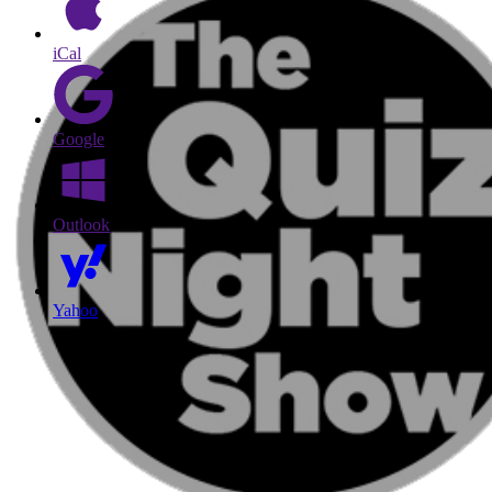
iCal
Google
Outlook
Yahoo