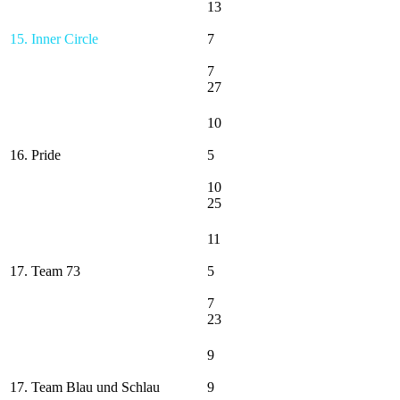
13
15. Inner Circle
7
7
27
10
16. Pride
5
10
25
11
17. Team 73
5
7
23
9
17. Team Blau und Schlau
9