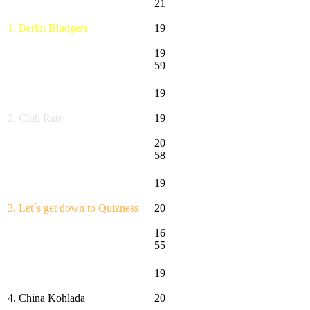
21
1. Berlin Bludgers
19
19
59
19
2. Club Rate
19
20
58
19
3. Let´s get down to Quizness
20
16
55
19
4. China Kohlada
20