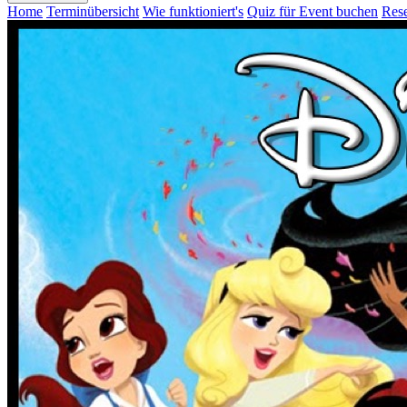
Home
Terminübersicht
Wie funktioniert's
Quiz für Event buchen
Rese