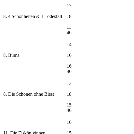
17
8. 4 Schönheiten & 1 Todesfall
18
11
46
14
8. Bums
16
16
46
13
8. Die Schönen ohne Biest
18
15
46
16
11. Die Eisköniginnen
15